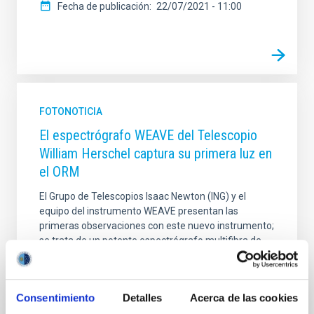
Fecha de publicación
22/07/2021 - 11:00
FOTONOTICIA
El espectrógrafo WEAVE del Telescopio
William Herschel captura su primera luz en
el ORM
El Grupo de Telescopios Isaac Newton (ING) y el
equipo del instrumento WEAVE presentan las
primeras observaciones con este nuevo instrumento;
se trata de un potente espectrógrafo multifibra de
última generación que, en sinergia con el satélite
Gaia de la Agencia Espacial Europea, se utilizará para
obtener espectros de varios millones de estrellas en
Consentimiento
Detalles
Acerca de las cookies
el disco y el halo de nuestra galaxia anfitriona, lo que