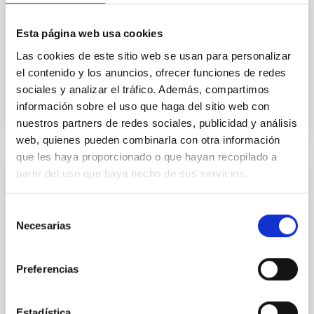
permitirá la arqueología de la Vía Láctea. Se
estudiarán galaxias cercanas y lejanas, algunas
detectadas por el radiotelescopio LOFAR para
Esta página web usa cookies
conocer la historia de su crecimiento. Instalado
Las cookies de este sitio web se usan para personalizar
el contenido y los anuncios, ofrecer funciones de redes
Fecha de publicación
19/12/2022 - 15:18
sociales y analizar el tráfico. Además, compartimos
información sobre el uso que haga del sitio web con
nuestros partners de redes sociales, publicidad y análisis
web, quienes pueden combinarla con otra información
que les haya proporcionado o que hayan recopilado a
partir del uso que haya hecho de sus servicios.
NOTA DE PRENSA
Inaugurados los telescopios "Stella I" y
Selección
"Stella II" en el Observatorio del Teide
Necesarias
de
consentimiento
Estos telescopios robóticos gemelos, propiedad del
Instituto Astrofísico de Potsdam, se destinarán a la
Preferencias
Astrofísica Estelar
Fecha de publicación
18/05/2006 - 14:49
Estadística