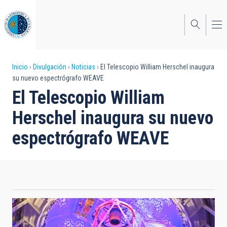
Pasar
al
contenido
principal
Sobrescribir
Inicio
Divulgación
Noticias
El Telescopio William Herschel inaugura
su nuevo espectrógrafo WEAVE
enlaces
El Telescopio William
de
Herschel inaugura su nuevo
ayuda
espectrógrafo WEAVE
a
la
navegación