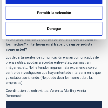
extraterrestre?
Me gustaría saberlo. No puedo hacer una suposición con
Permitir la selección
fundamento.
En los Estados Unidos, la mayoría de las instituciones de
Denegar
investigación tienen grandes departamentos de divulgación
y comunicación científicos. ¿Qué relaciones mantienen
estos departamentos con los periodistas que trabajan en
los medios? ¿Interfieren en el trabajo de un periodista
como usted?
Los departamentos de comunicación envían comunicados de
prensa útiles, ayudan a acordar entrevistas, suministran
imágenes, etc. No he tenido ninguna mala experiencia con un
centro de investigación que haya intentado intervenir en lo que
yo estaba escribiendo. (No puedo decir lo mismo sobre las
empresas).
Coordinación de entrevistas: Verónica Martín y Annia
Domenech