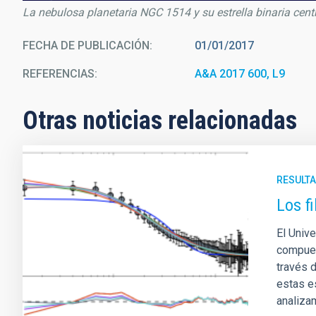
La nebulosa planetaria NGC 1514 y su estrella binaria centr
FECHA DE PUBLICACIÓN
01/01/2017
REFERENCIAS
A&A 2017 600, L9
Otras noticias relacionadas
RESULTA
Los f
El Univ
compues
través 
estas es
analiza