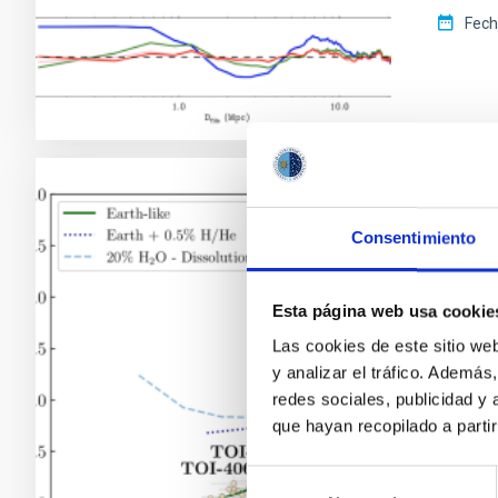
Fech
RESULTA
Consentimiento
Sub-N
521 y
Esta página web usa cookie
Los sub
Las cookies de este sitio we
nuestra
y analizar el tráfico. Ademá
extrema
redes sociales, publicidad y
estudio
que hayan recopilado a parti
pequeña
observa
Selección