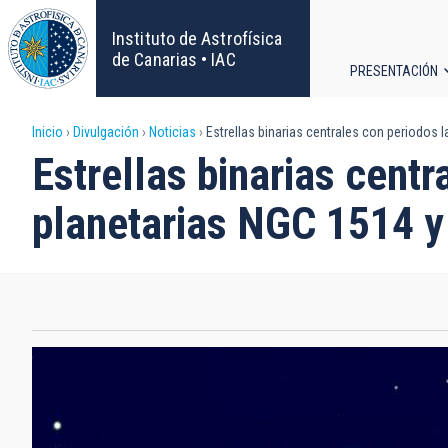
Pasar
al
Instituto de Astrofísica
contenido
de Canarias • IAC
PRESENTACIÓN
principal
Navega
Sobrescribir
Inicio
Divulgación
Noticias
Estrellas binarias centrales con periodos 
principa
Estrellas binarias cent
enlaces
planetarias NGC 1514 y
de
ayuda
a
la
navegación