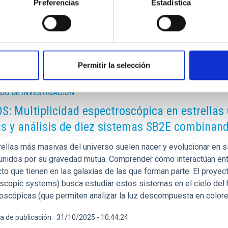
Preferencias
Estadística
a de publicación
18/02/2026 - 23:01:42
Permitir la selección
DO DE INVESTIGACIÓN
: Multiplicidad espectroscópica en estrellas O
as y análisis de diez sistemas SB2E combinan
rellas más masivas del universo suelen nacer y evolucionar en si
unidos por su gravedad mutua. Comprender cómo interactúan entr
cto que tienen en las galaxias de las que forman parte. El proye
scopic systems) busca estudiar estos sistemas en el cielo del
oscópicas (que permiten analizar la luz descompuesta en colore
a de publicación
31/10/2025 - 10:44:24