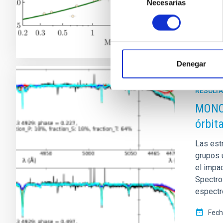
Necesarias
de
Fech
consentimiento
Denegar
RESULTA
MONOS
órbit
Las est
grupos 
el impa
Spectro
espectr
Fech