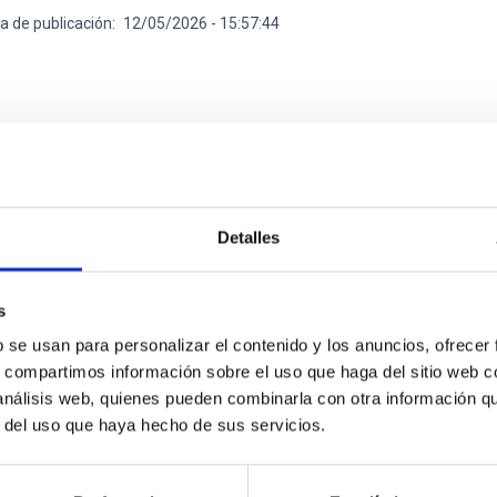
a de publicación
12/05/2026 - 15:57:44
DO DE INVESTIGACIÓN
Detalles
eptunos gemelos alrededor de estrellas herma
 TOI-912
s
-Neptunos — planetas más grandes que la Tierra pero más pe
b se usan para personalizar el contenido y los anuncios, ofrecer
 galaxia, aunque están completamente ausentes de nuestro propi
s, compartimos información sobre el uso que haga del sitio web 
damente interesantes para los astrónomos que buscan comprende
 análisis web, quienes pueden combinarla con otra información q
, un proyecto internacional parte del programa THIRSTEE, caract
r del uso que haya hecho de sus servicios.
s y frías (enanas M), muy similares entre sí, llamadas TOI-52
ciones que