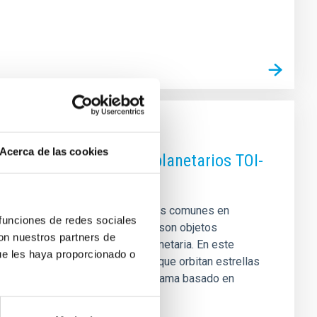
Acerca de las cookies
nas: los sistemas exoplanetarios TOI-
queños que Neptuno — son los más comunes en
 funciones de redes sociales
o Sistema Solar. Por esa razón, son objetos
con nuestros partners de
r la formación y evolución planetaria. En este
ue les haya proporcionado o
erizamos dos de estos planetas que orbitan estrellas
1 y TOI-912. THIRSTEE es un programa basado en