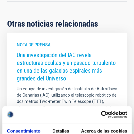
Otras noticias relacionadas
NOTA DE PRENSA
Una investigación del IAC revela
estructuras ocultas y un pasado turbulento
en una de las galaxias espirales más
grandes del Universo
Un equipo de investigación del Instituto de Astrofísica
de Canarias (IAC), utilizando el telescopio robótico de
dos metros Two-meter Twin Telescope (TTT),
ubicado en el Observatorio del Teide, ha obtenido las
imágenes en luz visible más profundas jamás
tomadas de Malin 2, una de las galaxias espirales
más grandes y tenues del Universo. Estas
Consentimiento
Detalles
Acerca de las cookies
observaciones ultraprofundas han revelado