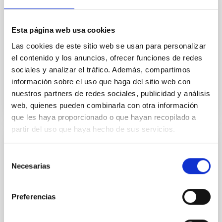
estructuras nunca antes vistas, entre ellas varias
emisiones estelares difusas y una llamativa
estructura alargada en forma de espiral, que apunta
Esta página web usa cookies
a interacciones pasadas con otras galaxias. El equipo
Las cookies de este sitio web se usan para personalizar
también ha
el contenido y los anuncios, ofrecer funciones de redes
sociales y analizar el tráfico. Además, compartimos
Fecha de publicación
14/10/2025 - 13:48:47
información sobre el uso que haga del sitio web con
nuestros partners de redes sociales, publicidad y análisis
web, quienes pueden combinarla con otra información
que les haya proporcionado o que hayan recopilado a
partir del uso que haya hecho de sus servicios.
NOTA DE PRENSA
Selección
El IAC presenta en Space Tech Expo
Necesarias
de
Europe los avances de IACTEC-Espacio y
consentimiento
otros laboratorios de CELESTE
Preferencias
El Instituto de Astrofísica de Canarias (IAC), a través
de IACTEC-Espacio, participa esta semana en Space