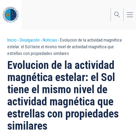
Pasar
al
contenido
principal
Sobrescribir
Inicio
Divulgación
Noticias
Evolucion de la actividad magnética
estelar: el Sol tiene el mismo nivel de actividad magnética que
enlaces
estrellas con propiedades similares
de
Evolucion de la actividad
ayuda
magnética estelar: el Sol
a
tiene el mismo nivel de
la
actividad magnética que
navegación
estrellas con propiedades
similares