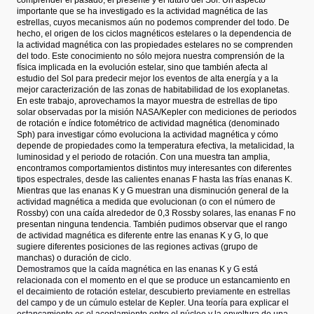
importante que se ha investigado es la actividad magnética de las
estrellas, cuyos mecanismos aún no podemos comprender del todo. De
hecho, el origen de los ciclos magnéticos estelares o la dependencia de
la actividad magnética con las propiedades estelares no se comprenden
del todo. Este conocimiento no sólo mejora nuestra comprensión de la
física implicada en la evolución estelar, sino que también afecta al
estudio del Sol para predecir mejor los eventos de alta energía y a la
mejor caracterización de las zonas de habitabilidad de los exoplanetas.
En este trabajo, aprovechamos la mayor muestra de estrellas de tipo
solar observadas por la misión NASA/Kepler con mediciones de periodos
de rotación e índice fotométrico de actividad magnética (denominado
Sph) para investigar cómo evoluciona la actividad magnética y cómo
depende de propiedades como la temperatura efectiva, la metalicidad, la
luminosidad y el periodo de rotación. Con una muestra tan amplia,
encontramos comportamientos distintos muy interesantes con diferentes
tipos espectrales, desde las calientes enanas F hasta las
frías
enanas K.
Mientras que las enanas K y G muestran una disminución general de la
actividad magnética a medida que evolucionan (o con el número de
Rossby) con una caída alrededor de 0,3 Rossby solares, las enanas F no
presentan ninguna tendencia. También pudimos observar que el rango
de actividad magnética es diferente entre las enanas K y G, lo que
sugiere diferentes posiciones de las regiones activas (grupo de
manchas) o duración de ciclo.
Demostramos que la caída magnética en las enanas K y G está
relacionada con el momento en el que se produce un estancamiento en
el decaimiento de rotación estelar, descubierto previamente en estrellas
del campo y de un cúmulo estelar de Kepler. Una teoría para explicar el
estancamiento es el acoplamiento entre el núcleo y la envoltura de una