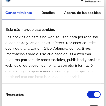
de La Laguna (ULL) lideran un estudio internacional
sobre galaxias oscuras. La doctoranda de la ULL
Consentimiento
Detalles
Acerca de las cookies
Guacimara García Bethencourt, junto con sus
supervisores de tesis Arianna Di Cintio y Sébastien
Comerón, ambos profesores en el Departamento de
Astrofísica de la ULL e investigadores del IAC,
Esta página web usa cookies
presenta en Astronomy & Astrophysics un estudio
Las cookies de este sitio web se usan para personalizar
pionero sobre uno de los objetos más intrigantes de
el contenido y los anuncios, ofrecer funciones de redes
la astrofísica actual: las galaxias oscuras, sistemas
sociales y analizar el tráfico. Además, compartimos
ricos en gas y materia oscura, pero incapaces de
información sobre el uso que haga del sitio web con
formar estrellas y, por tanto, invisibles para
nuestros partners de redes sociales, publicidad y análisis
Fecha de publicación
10/06/2026 - 16:38:56
web, quienes pueden combinarla con otra información
que les haya proporcionado o que hayan recopilado a
partir del uso que haya hecho de sus servicios.
Selección
Necesarias
de
NOTA DE PRENSA
consentimiento