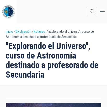
Pasar
al
contenido
principal
Sobrescribir
Inicio
Divulgación
Noticias
"Explorando el Universo", curso de
Astronomía destinado a profesorado de Secundaria
enlaces
"Explorando el Universo",
de
curso de Astronomía
ayuda
destinado a profesorado de
a
Secundaria
la
navegación