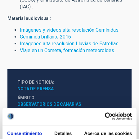
(IAC) .
Material audiovisual:
Imágenes y vídeos alta resolución Gemínidas.
Gemínida brillante 2016
Imágenes alta resolución Lluvias de Estrellas.
Viaje en un Cometa, formación meteoroides
.
TIPO DE NOTICIA
NOTA DE PRENSA
ÁMBITO
OBSERVATORIOS DE CANARIAS
Consentimiento
Detalles
Acerca de las cookies