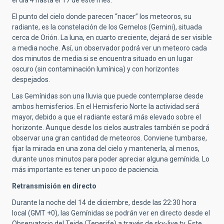
el día 4 hasta el 17 de este mes.
El punto del cielo donde parecen “nacer” los meteoros, su
radiante, es la constelación de los Gemelos (Gemini), situada
cerca de Orión. La luna, en cuarto creciente, dejará de ser visible
a media noche. Así, un observador podrá ver un meteoro cada
dos minutos de media si se encuentra situado en un lugar
oscuro (sin contaminación lumínica) y con horizontes
despejados.
Las Gemínidas son una lluvia que puede contemplarse desde
ambos hemisferios. En el Hemisferio Norte la actividad será
mayor, debido a que el radiante estará más elevado sobre el
horizonte. Aunque desde los cielos australes también se podrá
observar una gran cantidad de meteoros. Conviene tumbarse,
fijar la mirada en una zona del cielo y mantenerla, al menos,
durante unos minutos para poder apreciar alguna gemínida. Lo
más importante es tener un poco de paciencia.
Retransmisión en directo
Durante la noche del 14 de diciembre, desde las 22:30 hora
local (GMT +0), las Gemínidas se podrán ver en directo desde el
Observatorio del Teide (Tenerife) a través de sky-live.tv. Este