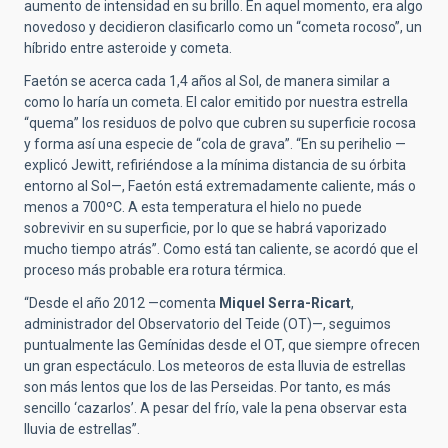
aumento de intensidad en su brillo. En aquel momento, era algo
novedoso y decidieron clasificarlo como un “cometa rocoso”, un
híbrido entre asteroide y cometa.
Faetón se acerca cada 1,4 años al Sol, de manera similar a
como lo haría un cometa. El calor emitido por nuestra estrella
“quema” los residuos de polvo que cubren su superficie rocosa
y forma así una especie de “cola de grava”. “En su perihelio —
explicó Jewitt, refiriéndose a la mínima distancia de su órbita
entorno al Sol—, Faetón está extremadamente caliente, más o
menos a 700ºC. A esta temperatura el hielo no puede
sobrevivir en su superficie, por lo que se habrá vaporizado
mucho tiempo atrás”. Como está tan caliente, se acordó que el
proceso más probable era rotura térmica.
“Desde el año 2012 —comenta
Miquel Serra-Ricart
,
administrador del Observatorio del Teide (OT)—, seguimos
puntualmente las Gemínidas desde el OT, que siempre ofrecen
un gran espectáculo. Los meteoros de esta lluvia de estrellas
son más lentos que los de las Perseidas. Por tanto, es más
sencillo ‘cazarlos’. A pesar del frío, vale la pena observar esta
lluvia de estrellas”.