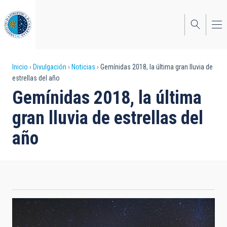
Pasar
al
contenido
principal
Sobrescribir
Inicio
Divulgación
Noticias
Gemínidas 2018, la última gran lluvia de
estrellas del año
enlaces
Gemínidas 2018, la última
de
gran lluvia de estrellas del
ayuda
año
a
la
navegación