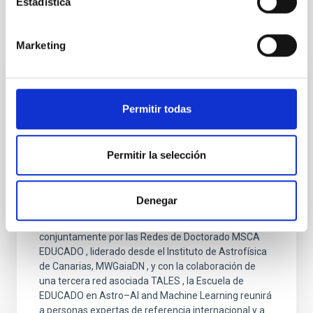
Estadística
Otras noticias relacionadas
Marketing
NOTA DE PRENSA
Permitir todas
Tres redes de doctorado europeas se
unen en Gante para la "Third EDUCADO
Training School on Astro–AI and Machine
Permitir la selección
Learning"
Del 2 al 6 de marzo de 2026, la Universidad de Gante
Denegar
se convierte en el epicentro de la intersección entre
la astrofísica y la inteligencia artificial. Organizada
conjuntamente por las Redes de Doctorado MSCA
EDUCADO , liderado desde el Instituto de Astrofísica
de Canarias, MWGaiaDN , y con la colaboración de
una tercera red asociada TALES , la Escuela de
EDUCADO en Astro–AI and Machine Learning reunirá
a personas expertas de referencia internacional y a