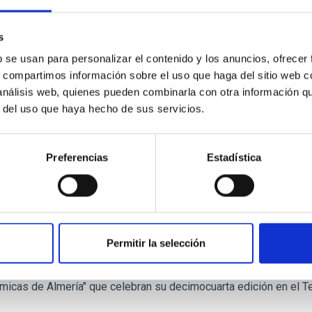
cas y seis especialistas invitados. El Instituto de Astrofísica d
d Española de Astronomía (SEA) dedicado al estudio computacion
s
a de publicación
24/07/2026 - 14:05:38
b se usan para personalizar el contenido y los anuncios, ofrecer
s, compartimos información sobre el uso que haga del sitio web 
 análisis web, quienes pueden combinarla con otra información q
r del uso que haya hecho de sus servicios.
Preferencias
Estadística
E PRENSA
C participa en las XIV Jornadas Astronómicas
tuto de Astrofísica de Canarias participa en la celebración de l
ía", evento que tendrá lugar del 25 al 30 de mayo en el Teatro A
Permitir la selección
parán Brian Smichdt, Carole Mundell, José M. Vilchez, John E. B
 a lo largo de la semana. Un año más, el Instituto de Astrofísica
micas de Almería" que celebran su decimocuarta edición en el Te