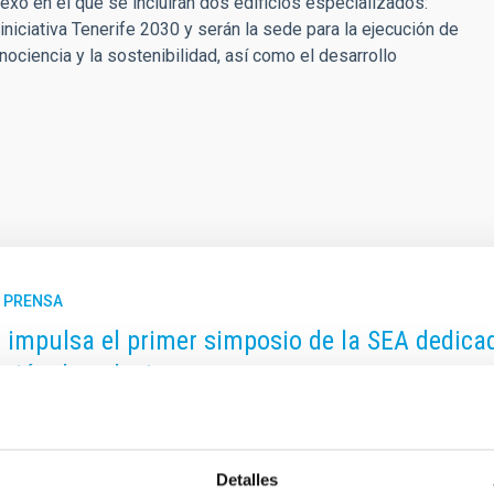
exo en el que se incluirán dos edificios especializados:
niciativa Tenerife 2030 y serán la sede para la ejecución de
nociencia y la sostenibilidad, así como el desarrollo
E PRENSA
C impulsa el primer simposio de la SEA dedica
ción de galaxias
tigadora del Instituto de Astrofísica de Canarias y profesora de
nización de este encuentro, celebrado en el marco de la XVII Reu
mía. El simposio reunió a más de 75 participantes en cada una 
Detalles