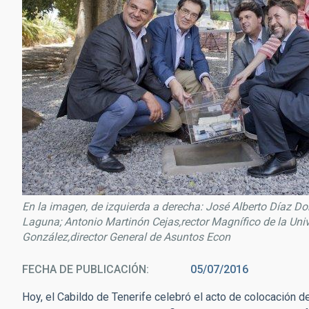
En la imagen, de izquierda a derecha: José Alberto Díaz Do
Laguna; Antonio Martinón Cejas,rector Magnífico de la Uni
González,director General de Asuntos Econ
FECHA DE PUBLICACIÓN
05/07/2016
Hoy, el Cabildo de Tenerife celebró el acto de colocación de