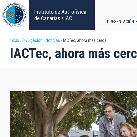
Pasar
al
Instituto de Astrofísica
contenido
de Canarias • IAC
PRESENTACIÓN
principal
Navega
Sobrescribir
Inicio
Divulgación
Noticias
IACTec, ahora más cerca
principa
IACTec, ahora más cer
enlaces
de
ayuda
a
la
navegación