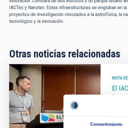
innovación. Constará de dos edificios y un parque urbano an
IACTec y Nanotec. Estas infraestructuras se engloban en la i
proyectos de investigación vinculados a la astrofísica, la na
tecnológico y la innovación.
Otras noticias relacionadas
NOTA D
El IA
forma
La inves
la orga
Astrono
Consentimiento