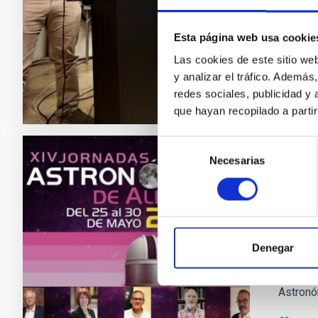
científi
Socieda
Esta página web usa cookie
Fech
Las cookies de este sitio we
y analizar el tráfico. Ademá
redes sociales, publicidad y
que hayan recopilado a parti
Selección
Necesarias
de
NOTA D
consentimiento
El IA
El Insti
de Almer
Denegar
partici
ponentes
Astronó