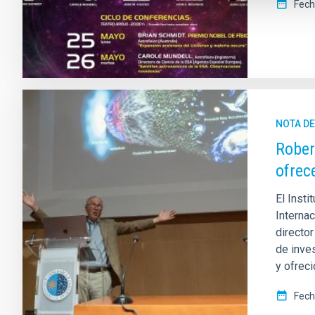
Fech
NOTA D
Robert
ofrec
El Insti
Internac
director
de inves
y ofreci
Fech