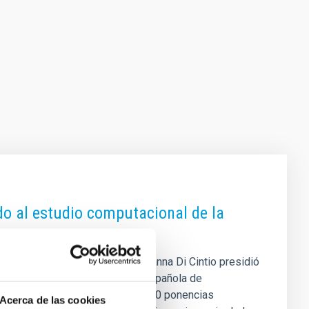
do al estudio computacional de la
 la Universidad de La Laguna Arianna Di Cintio presidió
nión Científica de la Sociedad Española de
de sus cuatro sesiones, más de 30 ponencias
Acerca de las cookies