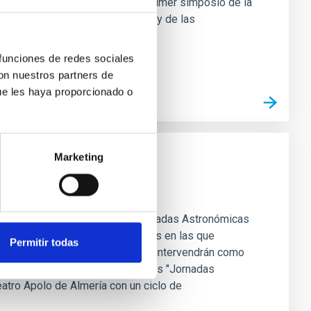
e Canarias (IAC) ha impulsado el primer simposio de la
al de la formación de galaxias y de las
 funciones de redes sociales
con nuestros partners de
ue les haya proporcionado o
Marketing
 de Almería 2026
a decimocuarta edición de las "Jornadas Astronómicas
polo, con un ciclo de conferencias en las que
Permitir todas
eckman y Juan Luis Cano, quienes intervendrán como
 de Canarias (IAC) participa en las "Jornadas
atro Apolo de Almería con un ciclo de