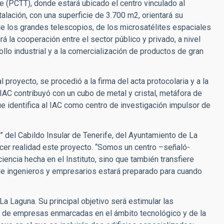
e (PCTT), donde estará ubicado el centro vinculado al
talación, con una superficie de 3.700 m2, orientará su
 de los grandes telescopios, de los microsatélites espaciales
á la cooperación entre el sector público y privado, a nivel
ollo industrial y a la comercialización de productos de gran
 proyecto, se procedió a la firma del acta protocolaria y a la
l IAC contribuyó con un cubo de metal y cristal, metáfora de
ue identifica al IAC como centro de investigación impulsor de
” del Cabildo Insular de Tenerife, del Ayuntamiento de La
cer realidad este proyecto. “Somos un centro –señaló-
iencia hecha en el Instituto, sino que también transfiere
 de ingenieros y empresarios estará preparado para cuando
a Laguna. Su principal objetivo será estimular las
ón de empresas enmarcadas en el ámbito tecnológico y de la