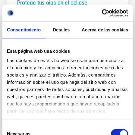
Protege tus ojos en el eclipse
El próximo eclipse del 12 de agosto es una
oportunidad única para observar uno de los mayores
espectáculos astronómicos visibles a simple vista.
Consentimiento
Detalles
Acerca de las cookies
Pero también puede ser una fuente de graves
problemas si no se toman las adecuadas
precauciones. Esto es lo que debemos tener en
Esta página web usa cookies
cuenta: El peligro de mirar al Sol Observar el Sol
directamente —ya sea durante un eclipse o en
Las cookies de este sitio web se usan para personalizar
condiciones normales— puede causar daños graves
el contenido y los anuncios, ofrecer funciones de redes
e irreversibles en la vista, incluyendo la ceguera. La
sociales y analizar el tráfico. Además, compartimos
retina puede quemarse sin producir ningún dolor, por
información sobre el uso que haga del sitio web con
lo que el daño puede pasar desapercibido en el
nuestros partners de redes sociales, publicidad y análisis
momento. Esta advertencia
web, quienes pueden combinarla con otra información
Fecha de publicación
05/06/2026 - 10:49:09
que les haya proporcionado o que hayan recopilado a
partir del uso que haya hecho de sus servicios.
Selección
Necesarias
de