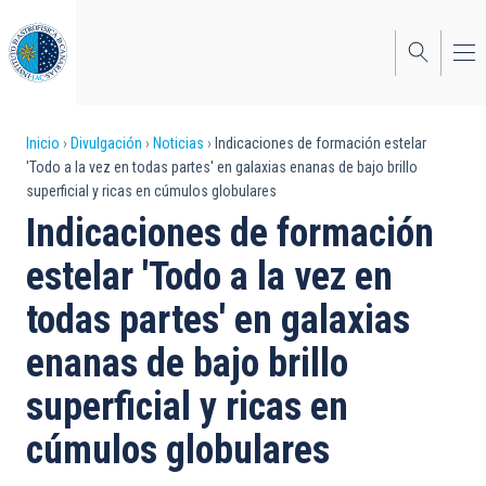
Pasar
al
contenido
principal
Sobrescribir
Inicio
Divulgación
Noticias
Indicaciones de formación estelar
'Todo a la vez en todas partes' en galaxias enanas de bajo brillo
enlaces
superficial y ricas en cúmulos globulares
de
Indicaciones de formación
ayuda
estelar 'Todo a la vez en
a
todas partes' en galaxias
la
enanas de bajo brillo
navegación
superficial y ricas en
cúmulos globulares