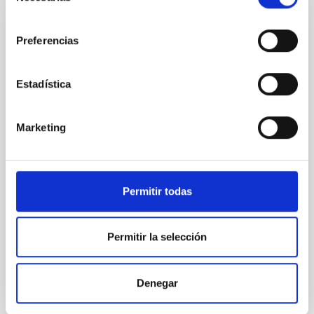
consentimiento
NOTA DE PRENSA
Preferencias
El IAC y la ULL participan en un estudio
con ALMA sin precedentes que desvela la
Estadística
etapa de la "adolescencia" en nuevos
mundos
Marketing
Un equipo internacional de astr ónomos, con
participación de la Universidad de La Laguna (ULL) y
del Instituto de Astrofísica de Canarias (IAC), ha
captado por primera vez los detall es de los sistemas
Permitir todas
planetarios en una é poca que estuvo rodeada de
misterio durante mucho tiempo. El estudio,
denominado ALMA survey to Resolve exoKuiper belt
Permitir la selección
Substructures (ARKS), se basa en una serie de 10
artículos que se publican a la vez en la revista
Astronomy and Astrophysics y ha sido realizado con
el Atacama Large Millimeter/submillimeter Array
Denegar
(ALMA). Gracias a este trabajo se han obtenido las im
á