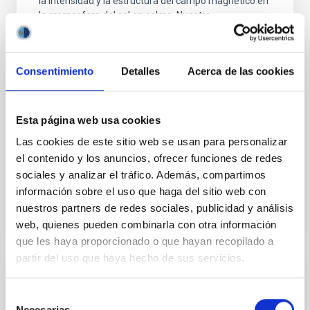
la intensidad y la estructura del campo magnético en
la cromosfera del sol en calma. Nuestro
conocimiento empírico a este respecto es todavía
vago a pesar de la valiosa información obtenida a
partir de las imágenes monocromáticas de alta
Consentimiento
Detalles
Acerca de las cookies
resolución de la atmósfera solar tomadas a varias
longitudes de onda en líneas espectrales intensas,
como H-alfa, donde se observan fibrillas que se
extienden por las celdas como una alfombra
Esta página web usa cookies
aplanada; mientras que algunas de ellas se
Las cookies de este sitio web se usan para personalizar
encuentran
el contenido y los anuncios, ofrecer funciones de redes
Fecha de publicación
01/01/2010
sociales y analizar el tráfico. Además, compartimos
información sobre el uso que haga del sitio web con
nuestros partners de redes sociales, publicidad y análisis
web, quienes pueden combinarla con otra información
que les haya proporcionado o que hayan recopilado a
partir del uso que haya hecho de sus servicios.
RESULTADO DE INVESTIGACIÓN
Selección
El efecto de campos magnéticos sobre
Necesarias