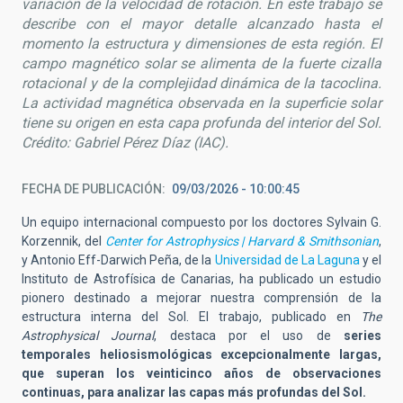
variación de la velocidad de rotación. En este trabajo se
describe con el mayor detalle alcanzado hasta el
momento la estructura y dimensiones de esta región. El
campo magn
é
tico solar se alimenta de la fuerte cizalla
rotacional y de la complejidad dinámica de la tacoclina.
La actividad magn
é
tica observada en la superficie solar
tiene su origen en esta capa profunda del interior del Sol.
Crédito
: Gabriel P
é
rez Dí
az (IAC)
.
FECHA DE PUBLICACIÓN
09/03/2026 - 10:00:45
Un equipo internacional compuesto por los doctores Sylvain G.
Korzennik, del
Center for Astrophysics | Harvard & Smithsonian
,
y Antonio Eff-Darwich Peña, de la
Universidad de La Laguna
y el
Instituto de Astrofísica de Canarias, ha publicado un estudio
pionero destinado a mejorar nuestra comprensión de la
estructura interna del Sol. El trabajo, publicado en
The
Astrophysical Journal
, destaca por el uso de
series
temporales heliosismológicas excepcionalmente largas,
que superan los veinticinco años de observaciones
continuas, para analizar las capas más profundas del Sol.