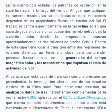
La heliosismología estudia los patrones de oscilación en la
superficie solar a lo largo del tiempo. Al igual que cualquier
instrumento musical, las características de estas vibraciones
dependen de las propiedades físicas del interior del Sol.
El
trabajo se centra específicamente en la
tacoclina solar
, una
capa delgada situada a unos doscientos mil kilómetros bajo la
superficie solar, donde las temperaturas alcanzan
aproximadamente los dos millones de grados Celsius. Dentro
de esta capa tiene lugar la transició
n entre dos reg
ímenes de
rotación distintos, un fenómeno clave para comprender
procesos fundamentales como la
generació
n del campo
magn
é
tico solar y los mecanismos que impulsan el ciclo de
actividad del Sol
.
Al caracterizar esta capa de transició
n con una precisi
ón sin
precedentes, la investigación aborda uno de los desafí
os
cl
ásicos de la física solar. Para lograr esta precisión,
se
analizaron datos de tres instrumentos complementario
s: la
red terrestre
GONG
, operada por el
National Solar Observatory
,
que cuenta con seis instrumentos, uno de los cuales está
localizado en el Observatorio del Teide; el instrumento MDI a