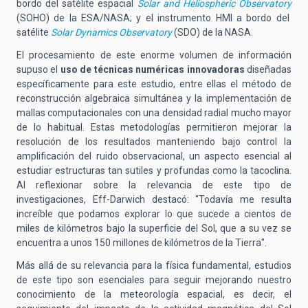
bordo del satélite espacial
Solar and Heliospheric Observatory
(SOHO) de la ESA/NASA; y el instrumento HMI a bordo del
satélite
Solar Dynamics Observatory
(SDO) de la NASA.
El procesamiento de este enorme volumen de información
supuso el
uso de t
é
cnicas num
é
ricas innovadoras
diseñ
adas
espec
íficamente para este estudio, entre ellas el m
é
todo de
reconstrucció
n algebraica simult
ánea y la implementación de
mallas computacionales con una densidad radial mucho mayor
de lo habitual. Estas metodologías permitieron mejorar la
resolución de los resultados manteniendo bajo control la
amplificación del ruido observacional, un aspecto esencial al
estudiar estructuras tan sutiles y profundas como la tacoclina.
Al reflexionar sobre la relevancia de este tipo de
investigaciones, Eff-Darwich destacó: "Todavía me resulta
increíble que podamos explorar lo que sucede a cientos de
miles de kilómetros bajo la superficie del Sol, que a su vez se
encuentra a unos 150 millones de kilómetros de la Tierra".
Má
s all
á de su relevancia para la física fundamental, estudios
de este tipo son esenciales para seguir mejorando nuestro
conocimiento de la meteorología espacial, es decir, el