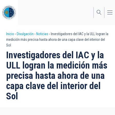
Pasar
al
contenido
principal
Sobrescribir
Inicio
Divulgación
Noticias
Investigadores del IAC y la ULL logran la
medición más precisa hasta ahora de una capa clave del interior del
enlaces
Sol
de
Investigadores del IAC y la
ayuda
ULL logran la medición más
a
precisa hasta ahora de una
la
capa clave del interior del
navegación
Sol