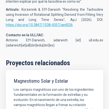
intenten explicar por qué la tacoclina es como es".
Artículo:
Korzennik & Eff-Darwich "Resolving the Tachocline
using Inversion of Rotational Splitting Derived from Fitting Very
Long and Long Time Series", ApJ (2026). DOI:
https://doi.org/10.3847/1538-4357/ae4026
Contacto en la ULL/IAC:
Antonio Eff-Darwich,
adarwich
[at]
ull.edu.es
(adarwich[at]ull[dot]edu[dot]es)
Proyectos relacionados
Magnestismo Solar y Estelar
Los campos magnéticos son uno de los ingredientes
fundamentales en la formación de estrellas y su
evolución. En el nacimiento de una estrella, los
campos magnéticos llegan a frenar su rotación