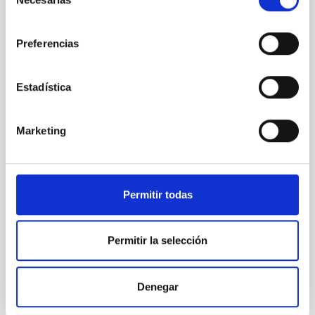
de
determinaciones de abundancia solar.
consentimiento
En un estudio diferencial recientemente publicado
Preferencias
(véase ApJ, 724,1536), hemos derivado correcciones
de abundancia para líneas de hierro, usando
espectros sintéticos derivados de simulaciones del
Estadística
Sol llevadas a cabo con el código MHD paralelo de
Copenhague. Los modelos 3D usados en la síntesis
espectral cubren 2.5 horas solares. El efecto de
Marketing
campos magnéticos sobre medidas de abundancia
puede llegar a causar correciones importantes. Esto
es igualmente válido para las tres lineas espectrales
de hierro que hemos estudiado, aunque las
Permitir todas
correcciones de abundancia pueden ser positivas o
negativas
Permitir la selección
Fecha de publicación
01/01/2010
Denegar