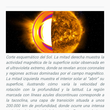
Corte esquem
ático del Sol. La mitad derecha muestra la
actividad magn
é
tica de la superficie solar observada en
el ultravioleta extremo, donde se revelan arcos coronales
y regiones activas dominadas por el campo magn
é
tico.
La mitad izquierda muestra el interior solar al
“
abrir” su
superficie, ilustrando có
mo var
ía la velocidad de
rotación con la profundidad y la latitud. La región
marcada con líneas azules discontinuas corresponde a
la tacoclina, una capa de transición situada a unos
200.000 km de profundidad, donde ocurre una intensa