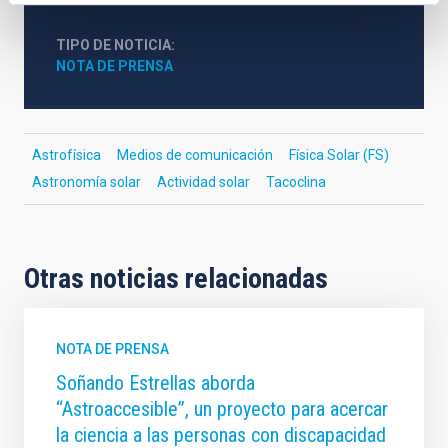
TIPO DE NOTICIA
NOTA DE PRENSA
Astrofísica
Medios de comunicación
Física Solar (FS)
Astronomía solar
Actividad solar
Tacoclina
Otras noticias relacionadas
NOTA DE PRENSA
Soñando Estrellas aborda
“Astroaccesible”, un proyecto para acercar
la ciencia a las personas con discapacidad