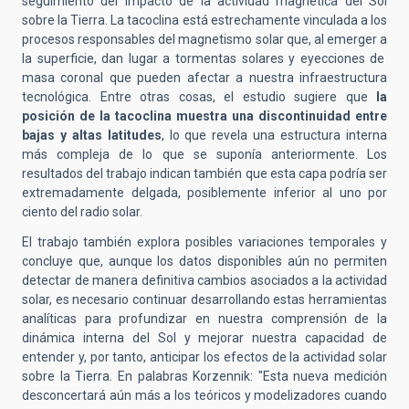
seguimiento del impacto de la actividad magn
é
tica del Sol
sobre la Tierra.
La
tacoclina está estrechamente vinculada a los
procesos responsables del magnetismo solar que, al emerger a
la superficie,
dan lugar a tormentas solares y eyecciones de
masa coronal que pueden afectar a nuestra infraestructura
tecnoló
gica. Entre
otras cosas, el estudio sugiere que
la
posició
n de la
tacoclina muestra una discontinuidad entre
bajas y altas latitudes
, lo que revela una estructura interna
más compleja de lo que se suponí
a anteriormente.
Los
resultados del trabajo indican tambi
é
n que esta capa podría ser
extremadamente delgada, posiblemente inferior al uno por
ciento del radio solar.
El trabajo tambi
é
n explora posibles variaciones temporales y
concluye que, aunque los datos disponibles aún no permiten
detectar de manera definitiva cambios asociados a la actividad
solar, es necesario continuar desarrollando estas herramientas
analí
ticas para profundizar
en
nuestra comprensi
ón de la
dinámica interna del Sol y mejorar nuestra capacidad de
entender y, por tanto, anticipar los efectos de la actividad solar
sobre la Tierra. En palabras Korzennik: "Esta nueva medición
desconcertará aún más a los teóricos y modelizadores cuando