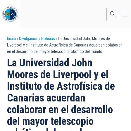
Pasar
al
contenido
principal
Sobrescribir
Inicio
Divulgación
Noticias
La Universidad John Moores de
Liverpool y el Instituto de Astrofísica de Canarias acuerdan colaborar
enlaces
en el desarrollo del mayor telescopio robótico del mundo
de
La Universidad John
ayuda
Moores de Liverpool y el
a
Instituto de Astrofísica de
la
Canarias acuerdan
navegación
colaborar en el desarrollo
del mayor telescopio