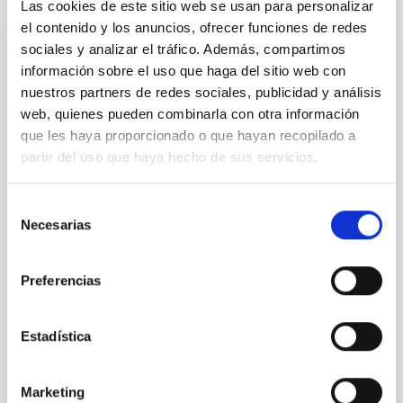
Otras noticias relacionadas
Las cookies de este sitio web se usan para personalizar
el contenido y los anuncios, ofrecer funciones de redes
sociales y analizar el tráfico. Además, compartimos
NOTA DE PRENSA
información sobre el uso que haga del sitio web con
nuestros partners de redes sociales, publicidad y análisis
El IAC presenta en Space Tech Expo
web, quienes pueden combinarla con otra información
Europe los avances de IACTEC-Espacio y
que les haya proporcionado o que hayan recopilado a
otros laboratorios de CELESTE
partir del uso que haya hecho de sus servicios.
El Instituto de Astrofísica de Canarias (IAC), a través
de IACTEC-Espacio, participa esta semana en Space
Selección
Tech Expo Europe , la mayor feria del sector espacial
Necesarias
de
en el continente, celebrada en Bremen del 18 al 20 de
consentimiento
noviembre. El equipo se encuentra en el pabellón
Spain Space , de la mano de la Estrategia
Preferencias
Aeroespacial Canaria (EAC), para mostrar los
desarrollos tecnológicos de los laboratorios de
CELESTE y fortalecer colaboraciones internacionales
Estadística
en el ámbito del Sector Espacial. El Instituto de
Astrofísica de Canarias (IAC) participa un año más en
Space Tech Expo Europe , el evento de
Marketing