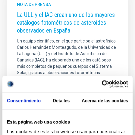
NOTA DE PRENSA
La ULL y el IAC crean uno de los mayores
catálogos fotométricos de asteroides
observados en España
Un equipo científico, en el que participa el astrofísico
Carlos Hernández Monteagudo, de la Universidad de
La Laguna (ULL) y del Instituto de Astrofísica de
Canarias (IAC), ha elaborado uno de los catálogos
más completos de pequeños cuerpos del Sistema
Solar, gracias a observaciones fotométricas
realizadas desde la Tierra. El trabajo, publicado en
Monthly Notices of the Royal Astronomical Society,
recopila información de 6.579 asteroides, cometas y
satélites irregulares, principalmente del cinturón
Consentimiento
Detalles
Acerca de las cookies
principal situado entre Marte y Júpiter, abriendo
nuevas posibilidades para estudiar su
Esta página web usa cookies
Fecha de publicación
08/04/2026 - 16:44:19
Las cookies de este sitio web se usan para personalizar