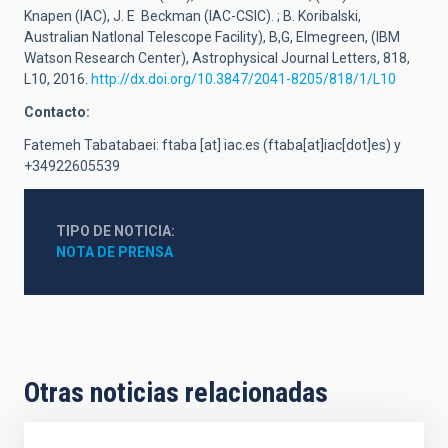
Knapen (IAC), J. E Beckman (IAC-CSIC). ; B. Koribalski,
Australian NatIonal Telescope Facility), B,G, Elmegreen, (IBM
Watson Research Center), Astrophysical Journal Letters, 818,
L10, 2016.
http://dx.doi.org/10.3847/2041-8205/818/1/L10
Contacto:
Fatemeh Tabatabaei:
ftaba
[at]
iac.es
(ftaba[at]iac[dot]es)
y
+34922605539
TIPO DE NOTICIA
NOTA DE PRENSA
Otras noticias relacionadas