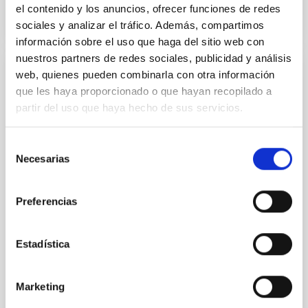
el contenido y los anuncios, ofrecer funciones de redes
sociales y analizar el tráfico. Además, compartimos
información sobre el uso que haga del sitio web con
nuestros partners de redes sociales, publicidad y análisis
web, quienes pueden combinarla con otra información
NOTA DE PRENSA
que les haya proporcionado o que hayan recopilado a
El IAC reúne a su Comisión Asesora de
partir del uso que haya hecho de sus servicios.
Investigación para evaluar la actividad
científica y tecnológica del centro
Selección
Necesarias
de
El Instituto de Astrofísica de Canarias (IAC) celebra
los días 3 y 4 de junio una nueva reunión de la
consentimiento
Comisión Asesora de Investigación (CAI), el órgano
Preferencias
consultivo encargado de analizar la actividad
científica, tecnológica y estratégica del centro y de
formular recomendaciones para su desarrollo futuro.
Estadística
Durante estas dos jornadas, la dirección del IAC
presenta a los miembros de la comisión un balance
de los principales avances alcanzados por la
Marketing
institución en investigación, desarrollo tecnológico,
gestión de infraestructuras científicas y actividades