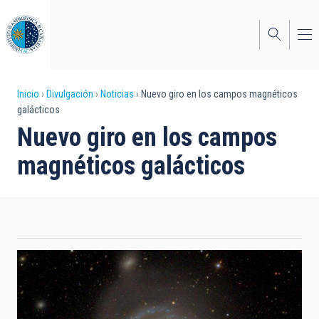
Pasar
al
contenido
principal
Sobrescribir
Inicio
Divulgación
Noticias
Nuevo giro en los campos magnéticos
galácticos
enlaces
Nuevo giro en los campos
de
magnéticos galácticos
ayuda
a
la
navegación