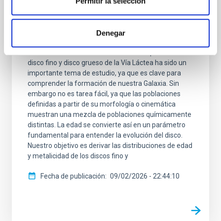
Permitir la selección
evolución de los discos grueso y delgado
seleccionados cinemáticamente
Denegar
La investigación sobre la formación, el origen y la
evolución de la dicotomía entre los componentes de
disco fino y disco grueso de la Vía Láctea ha sido un
importante tema de estudio, ya que es clave para
comprender la formación de nuestra Galaxia. Sin
embargo no es tarea fácil, ya que las poblaciones
definidas a partir de su morfología o cinemática
muestran una mezcla de poblaciones químicamente
distintas. La edad se convierte así en un parámetro
fundamental para entender la evolución del disco.
Nuestro objetivo es derivar las distribuciones de edad
y metalicidad de los discos fino y
Fecha de publicación
09/02/2026 - 22:44:10