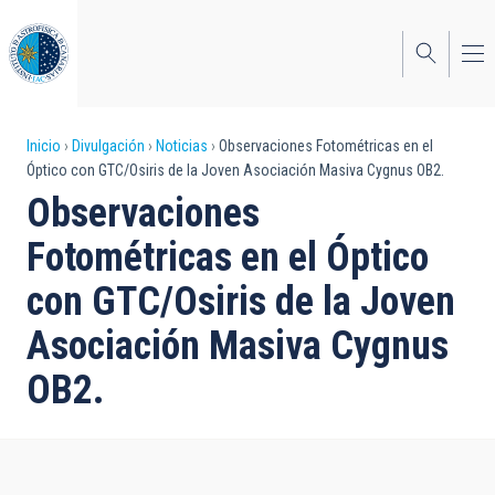
Pasar
al
contenido
principal
Sobrescribir
Inicio
Divulgación
Noticias
Observaciones Fotométricas en el
Óptico con GTC/Osiris de la Joven Asociación Masiva Cygnus OB2.
enlaces
Observaciones
de
Fotométricas en el Óptico
ayuda
con GTC/Osiris de la Joven
a
Asociación Masiva Cygnus
la
navegación
OB2.