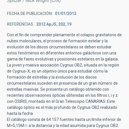
Spitzer / Nick Wright (CfA).
FECHA DE PUBLICACIÓN
01/01/2012
REFERENCIAS
2012 ApJS, 202, 19
Con el fin de comprender plenamente el colapso gravitatorio de
nubes moleculares, el proceso de formación estelar y la
evolución de los discos circumestelares se deben estudiar
estos fenómenos en diferentes entornos galácticos con una
gama de fases evolutivas y posiciones estelares en la galaxia.
La joven y masiva asociación Cygnus OB2, situada en la región
de Cygnus-X, es un objetivo único para estudiar cómo la
formación de estrellas y la evolución de los discos
circumestelares suceden en presencia de un gran número de
estrellas masivas. Se presenta un catálogo obtenido con
recientes observaciones ópticas obtenidas en los filtros r, i y z
con OSIRIS, montado en el Gran Telescopio CANARIAS. Este
catálogo óptico es el más profundo de Cygnus OB2 realizado
hasta la fecha.
El catálogo consta de 64.157 fuentes hasta un límite inferior de
M=0,15M☉ a la distancia y la edad asumida para Cygnus OB2.