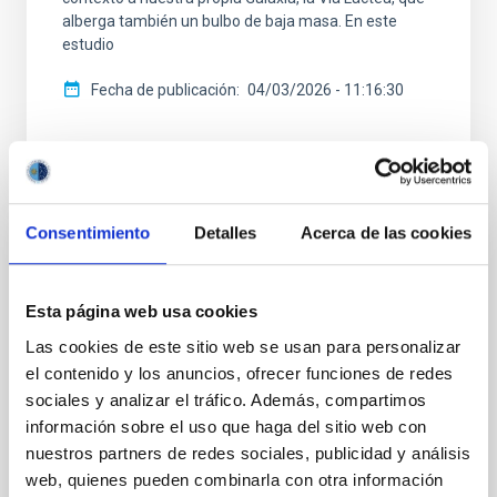
alberga también un bulbo de baja masa. En este
estudio
Fecha de publicación
04/03/2026 - 11:16:30
Consentimiento
Detalles
Acerca de las cookies
RESULTADO DE INVESTIGACIÓN
La lenta expansión de los halos de materia
Esta página web usa cookies
oscura produce de manera natural
Las cookies de este sitio web se usan para personalizar
distribuciones estelares tan extendidas
el contenido y los anuncios, ofrecer funciones de redes
como las observadas
sociales y analizar el tráfico. Además, compartimos
Las galaxias de masa mas pequeña tienen una
información sobre el uso que haga del sitio web con
distribución de estrellas muy poco concentrada. Esta
nuestros partners de redes sociales, publicidad y análisis
observación es difícil de reconciliar con las
web, quienes pueden combinarla con otra información
predicciones del modelo de consenso de materia