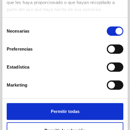
que les haya proporcionado o que hayan recopilado a
oscura. Nuestro trabajo muestra que si los halos de
partir del uso que haya hecho de sus servicios.
materia oscura se expanden lentamente hasta
formar un centro de densidad constante, las estrellas
también se desplazan hacia afuera, produciendo
Selección
distribuciones estelares como las observadas. Este
Necesarias
de
proceso por el que los halos se expanden surge en
consentimiento
muchos modelos alternativos de materia oscura,
dándonos la posibilidad de utilizar la distribución de
Preferencias
Fecha de publicación
19/12/2025 - 10:01:55
Estadística
Marketing
RESULTADO DE INVESTIGACIÓN
Permitir todas
Cronología de nuestra Galaxia con ajuste
de diagramas color-magnitude de Gaia
(ChronoGal): II. Desvelando la formación y