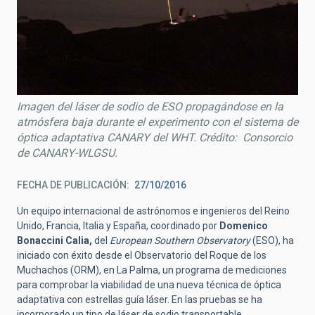
Imagen del láser de sodio de ESO propagándose en la
atmósfera baja durante el experimento con el sistema de
óptica adaptativa CANARY del WHT. Crédito: Consorcio
de CANARY-WLGSU.
FECHA DE PUBLICACIÓN
27/10/2016
Un equipo internacional de astrónomos e ingenieros del Reino
Unido, Francia, Italia y España, coordinado por
Domenico
Bonaccini Calia,
del
European Southern Observatory
(ESO), ha
iniciado con éxito desde el Observatorio del Roque de los
Muchachos (ORM), en La Palma, un programa de mediciones
para comprobar la viabilidad de una nueva técnica de óptica
adaptativa con estrellas guía láser. En las pruebas se ha
incorporado un tipo de láser de sodio transportable