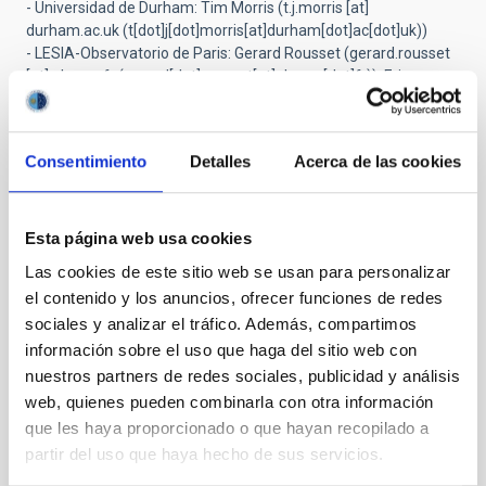
- Universidad de Durham: Tim Morris (
t.j.morris
[at]
durham.ac.uk
(t[dot]j[dot]morris[at]durham[dot]ac[dot]uk)
)
- LESIA-Observatorio de Paris: Gerard Rousset (
gerard.rousset
[at]
obspm.fr
(gerard[dot]rousset[at]obspm[dot]fr)
), Eric
Gendron (
eric.gendron
[at]
obspm.fr
(eric[dot]gendron[at]obspm[dot]fr)
)
- INAF-Observatorio Astronómico de Roma: Mauro Centrone
Consentimiento
Detalles
Acerca de las cookies
(
mauro.centrone
[at]
oa-roma.inaf.it
(mauro[dot]centrone[at]oa-roma[dot]inaf[dot]it)
)
- ESO: Domenico Bonaccini Calia (
dbonacci
[at]
eso.org
(dbonacci[at]eso[dot]org)
)
Esta página web usa cookies
Las cookies de este sitio web se usan para personalizar
el contenido y los anuncios, ofrecer funciones de redes
TIPO DE NOTICIA
sociales y analizar el tráfico. Además, compartimos
NOTA DE PRENSA
información sobre el uso que haga del sitio web con
nuestros partners de redes sociales, publicidad y análisis
web, quienes pueden combinarla con otra información
que les haya proporcionado o que hayan recopilado a
partir del uso que haya hecho de sus servicios.
Otras noticias relacionadas