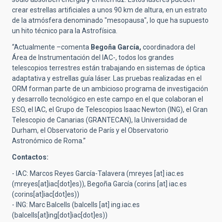
crear estrellas artificiales a unos 90 km de altura, en un estrato
de la atmósfera denominado "mesopausa", lo que ha supuesto
un hito técnico para la Astrofísica.
“Actualmente –comenta
Begoña García,
coordinadora del
Área de Instrumentación del IAC-, todos los grandes
telescopios terrestres están trabajando en sistemas de óptica
adaptativa y estrellas guía láser. Las pruebas realizadas en el
ORM forman parte de un ambicioso programa de investigación
y desarrollo tecnológico en este campo en el que colaboran el
ESO, el IAC, el Grupo de Telescopios Isaac Newton (ING), el Gran
Telescopio de Canarias (GRANTECAN), la Universidad de
Durham, el Observatorio de París y el Observatorio
Astronómico de Roma.”
Contactos:
- IAC: Marcos Reyes García-Talavera (
mreyes
[at]
iac.es
(mreyes[at]iac[dot]es)
), Begoña García (
corins
[at]
iac.es
(corins[at]iac[dot]es)
)
- ING: Marc Balcells (
balcells
[at]
ing.iac.es
(balcells[at]ing[dot]iac[dot]es)
)