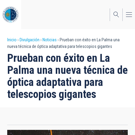
Pasar
al
contenido
principal
Sobrescribir
Inicio
Divulgación
Noticias
Prueban con éxito en La Palma una
nueva técnica de óptica adaptativa para telescopios gigantes
enlaces
Prueban con éxito en La
de
Palma una nueva técnica de
ayuda
óptica adaptativa para
a
telescopios gigantes
la
navegación