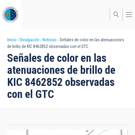
Pasar
al
contenido
principal
Sobrescribir
Inicio
Divulgación
Noticias
Señales de color en las atenuaciones
de brillo de KIC 8462852 observadas con el GTC
enlaces
Señales de color en las
de
atenuaciones de brillo de
ayuda
KIC 8462852 observadas
a
con el GTC
la
navegación