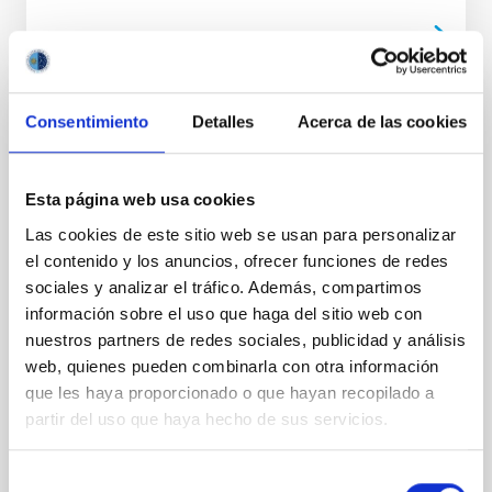
Consentimiento
Detalles
Acerca de las cookies
NOTA DE PRENSA
El IAC logra una de las prestigiosas “ERC
Advanced Grant” para estudiar la evolución
Esta página web usa cookies
de estrellas similares al Sol
Las cookies de este sitio web se usan para personalizar
el contenido y los anuncios, ofrecer funciones de redes
El Instituto de Astrofísica de Canarias (IAC) ha
obtenido una nueva ERC Advanced Grant del Consejo
sociales y analizar el tráfico. Además, compartimos
Europeo de Investigación (ERC) para el proyecto
información sobre el uso que haga del sitio web con
MELODY, liderado por la investigadora Savita Mathur.
nuestros partners de redes sociales, publicidad y análisis
Esta ayuda, una de las más prestigiosas y
web, quienes pueden combinarla con otra información
competitivas de la ciencia europea, respalda a
que les haya proporcionado o que hayan recopilado a
personal investigador con trayectorias consolidadas
partir del uso que haya hecho de sus servicios.
y propuestas altamente innovadoras, con el objetivo
de impulsar investigaciones de frontera capaces de
abrir nuevas vías de conocimiento. MELODY tendrá
Selección
como objetivo principal estudiar la rotación y la