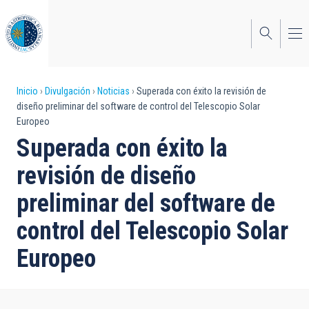
Pasar
al
contenido
principal
Sobrescribir
Inicio
Divulgación
Noticias
Superada con éxito la revisión de
diseño preliminar del software de control del Telescopio Solar
enlaces
Europeo
de
Superada con éxito la
ayuda
revisión de diseño
a
preliminar del software de
la
control del Telescopio Solar
navegación
Europeo