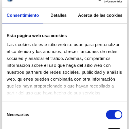
acto de firma han estado presentes otros miembros
vinculados al proyecto como
Consentimiento
Detalles
Acerca de las cookies
Fecha de publicación
04/10/2024 - 16:16
Esta página web usa cookies
Las cookies de este sitio web se usan para personalizar
el contenido y los anuncios, ofrecer funciones de redes
sociales y analizar el tráfico. Además, compartimos
información sobre el uso que haga del sitio web con
TIPO DE NOTICIA
FOTONOTICIA
nuestros partners de redes sociales, publicidad y análisis
web, quienes pueden combinarla con otra información
ÁMBITO
CIENCIA Y TECNOLOGÍA
que les haya proporcionado o que hayan recopilado a
partir del uso que haya hecho de sus servicios.
Selección
Tecnología
Tecnóloga/o
Física Solar (FS)
Necesarias
de
Telescopios
Grandes telescopios
Astronomía solar
consentimiento
EST
European Solar Telescope