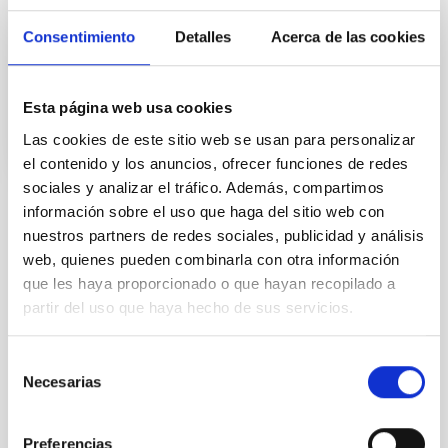
acto de firma han estado presentes otros miembros
vinculados al proyecto como
Consentimiento
Detalles
Acerca de las cookies
Fecha de publicación
04/10/2024 - 16:16
Esta página web usa cookies
Las cookies de este sitio web se usan para personalizar
el contenido y los anuncios, ofrecer funciones de redes
sociales y analizar el tráfico. Además, compartimos
información sobre el uso que haga del sitio web con
TIPO DE NOTICIA
nuestros partners de redes sociales, publicidad y análisis
FOTONOTICIA
web, quienes pueden combinarla con otra información
ÁMBITO
que les haya proporcionado o que hayan recopilado a
CIENCIA Y TECNOLOGÍA
partir del uso que haya hecho de sus servicios.
Selección
Necesarias
de
Tecnología
Tecnóloga/o
Física Solar (FS)
consentimiento
Telescopios
Grandes telescopios
Astronomía solar
EST
European Solar Telescope
Preferencias