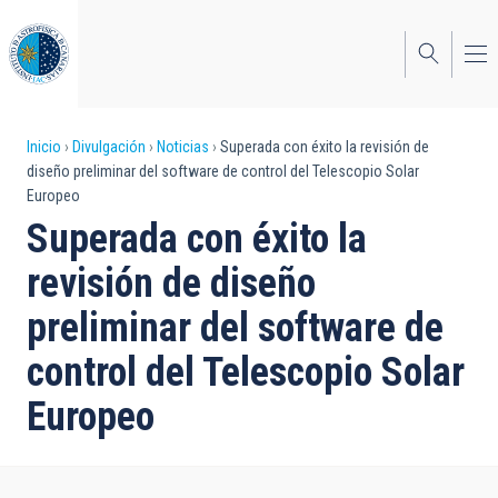
Pasar
al
contenido
principal
Sobrescribir
Inicio
Divulgación
Noticias
Superada con éxito la revisión de
diseño preliminar del software de control del Telescopio Solar
enlaces
Europeo
de
Superada con éxito la
ayuda
revisión de diseño
a
preliminar del software de
la
control del Telescopio Solar
navegación
Europeo