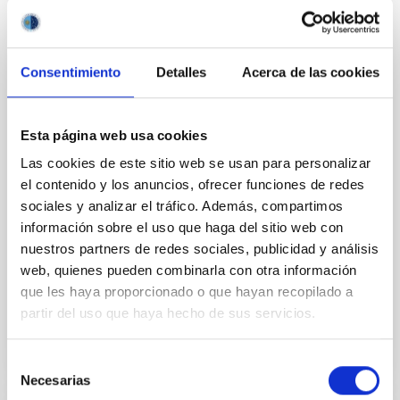
El equipo de IACTEC Espacio, el departamento del
Instituto de Astrofísica de Canarias (IAC) dedicado al
desarrollo de tecnología espacial para pequeños
Consentimiento
Detalles
Acerca de las cookies
satélites, participa esta semana en el Small Satellites
& Services International Forum (SSSIF) 2026,
celebrado del 17 al 19 de febrero en Málaga. En esta
Esta página web usa cookies
séptima edición, el foro internacional se consolida
como uno de los principales puntos de encuentro
Las cookies de este sitio web se usan para personalizar
para el sector de los pequeños satélites, bajo el lema
el contenido y los anuncios, ofrecer funciones de redes
“Secure Communications & Other Dual
sociales y analizar el tráfico. Además, compartimos
Technologies”. IACTEC Espacio asiste como
información sobre el uso que haga del sitio web con
expositor con stand propio, donde presenta sus
nuestros partners de redes sociales, publicidad y análisis
principales
web, quienes pueden combinarla con otra información
que les haya proporcionado o que hayan recopilado a
Fecha de publicación
19/02/2026 - 09:57:50
partir del uso que haya hecho de sus servicios.
Selección
Necesarias
de