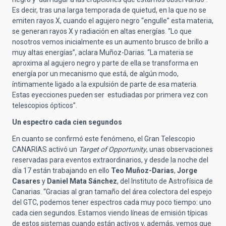
Es decir, tras una larga temporada de quietud, en la que no se
emiten rayos X, cuando el agujero negro “engulle” esta materia,
se generan rayos X y radiación en altas energías. “Lo que
nosotros vemos inicialmente es un aumento brusco de brillo a
muy altas energías”, aclara Muñoz-Darias. “La materia se
aproxima al agujero negro y parte de ella se transforma en
energía por un mecanismo que está, de algún modo,
íntimamente ligado a la expulsión de parte de esa materia.
Estas eyecciones pueden ser estudiadas por primera vez con
telescopios ópticos”.
Un espectro cada cien segundos
En cuanto se confirmó este fenómeno, el Gran Telescopio
CANARIAS activó un
Target of Opportunity
, unas observaciones
reservadas para eventos extraordinarios, y desde la noche del
día 17 están trabajando en ello
Teo Muñoz-Darias
,
Jorge
Casares
y
Daniel Mata Sánchez
, del Instituto de Astrofísica de
Canarias. “Gracias al gran tamaño del área colectora del espejo
del GTC, podemos tener espectros cada muy poco tiempo: uno
cada cien segundos. Estamos viendo líneas de emisión típicas
de estos sistemas cuando están activos y, además, vemos que