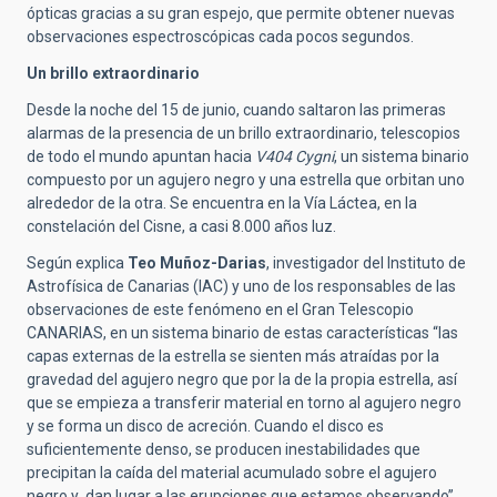
ópticas gracias a su gran espejo, que permite obtener nuevas
observaciones espectroscópicas cada pocos segundos.
Un brillo extraordinario
Desde la noche del 15 de junio, cuando saltaron las primeras
alarmas de la presencia de un brillo extraordinario, telescopios
de todo el mundo apuntan hacia
V404 Cygni
, un sistema binario
compuesto por un agujero negro y una estrella que orbitan uno
alrededor de la otra. Se encuentra en la Vía Láctea, en la
constelación del Cisne, a casi 8.000 años luz.
Según explica
Teo Muñoz-Darias
, investigador del Instituto de
Astrofísica de Canarias (IAC) y uno de los responsables de las
observaciones de este fenómeno en el Gran Telescopio
CANARIAS, en un sistema binario de estas características “las
capas externas de la estrella se sienten más atraídas por la
gravedad del agujero negro que por la de la propia estrella, así
que se empieza a transferir material en torno al agujero negro
y se forma un disco de acreción. Cuando el disco es
suficientemente denso, se producen inestabilidades que
precipitan la caída del material acumulado sobre el agujero
negro y dan lugar a las erupciones que estamos observando”.