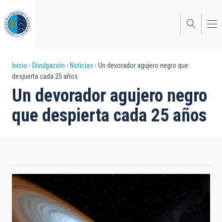
Pasar
al
contenido
principal
Sobrescribir
Inicio
Divulgación
Noticias
Un devorador agujero negro que
despierta cada 25 años
enlaces
Un devorador agujero negro
de
que despierta cada 25 años
ayuda
a
la
navegación