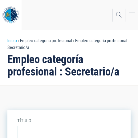
Pasar
al
contenido
principal
Sobrescribir
Inicio
Empleo categoria profesional
Empleo categoría profesional :
Secretario/a
enlaces
Empleo categoría
de
profesional : Secretario/a
ayuda
a
la
navegación
TÍTULO