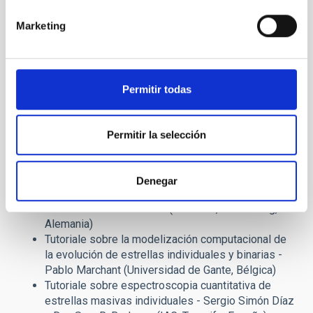
Física de la estructura y la evolución de las
estrellas masivas - Omar Benvenuto (Universidad
Marketing
de La Plata, Argentina)
Evolución de estrellas masivas en sistemas
binarios - Alejandra De Vito (Universidad de La
Plata, Argentina)
Permitir todas
Síntesis poblacional de estrellas masivas y
conexión con eventos de ondas de gravedad -
Giuliano Iorio (ICCUB, Barcelona, España)
Permitir la selección
Bloque 3: Tutoriales y sesiones prácticas
Denegar
Tutorial sobre el uso de los códigos de atmósfera
estelar - Andreas Sander (ZAH-ARI, Heidelberg,
Alemania)
Tutoriale sobre la modelización computacional de
la evolución de estrellas individuales y binarias -
Pablo Marchant (Universidad de Gante, Bélgica)
Tutoriale sobre espectroscopia cuantitativa de
estrellas masivas individuales - Sergio Simón Díaz