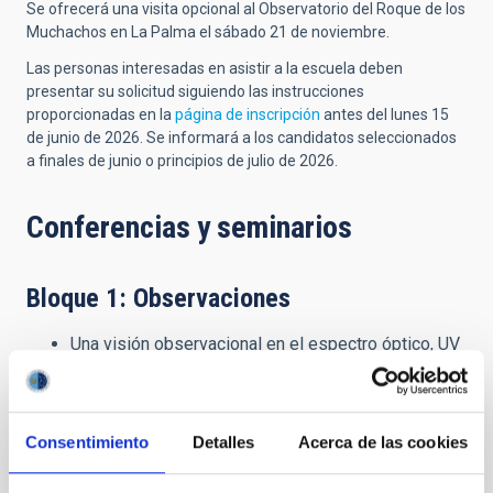
Se ofrecerá una visita opcional al Observatorio del Roque de los
Muchachos en La Palma el sábado 21 de noviembre.
Las personas interesadas en asistir a la escuela deben
presentar su solicitud siguiendo las instrucciones
proporcionadas en la
página de inscripción
antes del lunes 15
de junio de 2026. Se informará a los candidatos seleccionados
a finales de junio o principios de julio de 2026.
Conferencias y seminarios
Bloque 1: Observaciones
Una visión observacional en el espectro óptico, UV
e IR de las estrellas masivas a lo largo del tiempo
cósmico - Miriam García (Centro de Astrobiología,
Madrid, España)
Agujeros negros de masa estelar: una perspectiva
Consentimiento
Detalles
Acerca de las cookies
observacional - Jorge Casares (IAC, Tenerife,
España)