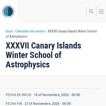
Pasar
al
contenido
principal
Sobrescribir
Inicio
Calendario de eventos
XXXVII Canary Islands Winter School
of Astrophysics
enlaces
XXXVII Canary Islands
de
Winter School of
ayuda
Astrophysics
a
la
navegación
FECHA DE INICIO
16 of Noviembre, 2026 - 00:00
FECHA FIN
27 of Noviembre, 2026 - 00:00