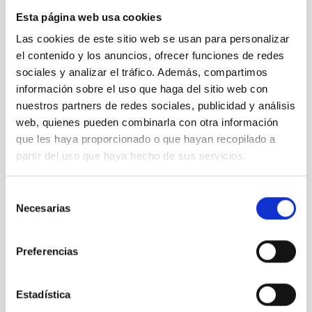
Una visión en rayos X de las estrellas masivas -
Esta página web usa cookies
Montserrat Armas Padilla (IAC, Tenerife, España)
Las cookies de este sitio web se usan para personalizar
Observación e interpretación de eventos de ondas
el contenido y los anuncios, ofrecer funciones de redes
gravitacionales - Nadia Blagorodnova (ICCUB,
sociales y analizar el tráfico. Además, compartimos
Barcelona, España)
Una perspectiva observacional de las supernovas
información sobre el uso que haga del sitio web con
de tipo CCSN y otros tipos de transitorios
nuestros partners de redes sociales, publicidad y análisis
relacionados con los productos finales de la
web, quienes pueden combinarla con otra información
evolución de las estrellas masivas - Takashi
que les haya proporcionado o que hayan recopilado a
Moriya (NAO, Japón)
partir del uso que haya hecho de sus servicios.
Bloque 2: Teoría y modelización
Selección
Necesarias
de
Modelización de la atmósfera estelar de estrellas
consentimiento
masivas - Andreas Sander (ZAH-ARI, Heidelberg,
Alemania)
Preferencias
Caracterización de sistemas binarios masivos
(incluidos los sistemas OB+AGN/NS) - Michael
Estadística
Abdul-Masih (IAC, Tenerife, España)