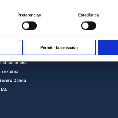
n
Mapa web
Preferencias
Estadística
cia
Políticas de privacidad
o y política antifraude
Aviso legal
diversidad de género
Política de cookies
C
Accesibilidad
Permitir la selección
ente y Sostenibilidad
nstitucionales
ón externa
Severo Ochoa
 IAC