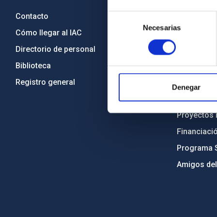
Contacto
Legislació
Selección
Necesarias
de
Cómo llegar al IAC
Transparen
consentimiento
Directorio de personal
Código étic
Biblioteca
Igualdad y 
Registro general
Forever IA
Denegar
Medio Ambi
Proyectos i
Financiaci
Programa 
Amigos del
PostFooter > Newsletter link