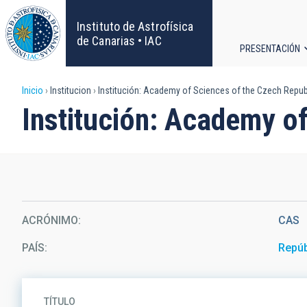
Pasar
al
Instituto de Astrofísica
contenido
de Canarias • IAC
PRESENTACIÓN
principal
Navega
Sobrescribir
Inicio
Institucion
Institución: Academy of Sciences of the Czech Repub
principa
Institución: Academy o
enlaces
de
ayuda
a
ACRÓNIMO
CAS
la
PAÍS
Repúb
navegación
TÍTULO