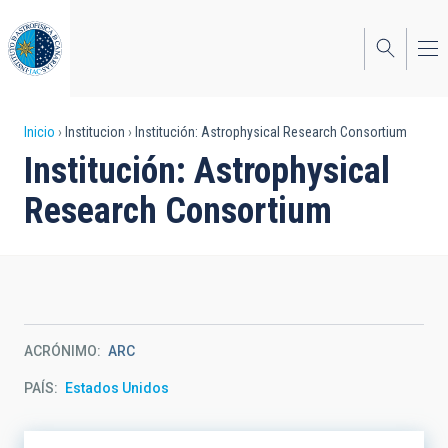
Pasar
al
contenido
principal
Sobrescribir
Inicio
Institucion
Institución: Astrophysical Research Consortium
Institución: Astrophysical
enlaces
Research Consortium
de
ayuda
a
la
navegación
ACRÓNIMO
ARC
PAÍS
Estados Unidos