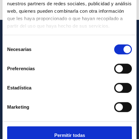
nuestros partners de redes sociales, publicidad y análisis
web, quienes pueden combinarla con otra información
que les haya proporcionado o que hayan recopilado a
partir del uso que haya hecho de sus servicios.
INFORMACIÓN GENERAL
Selección
Necesarias
de
Contacto
consentimiento
Cómo llegar al IAC
Preferencias
Directorio de personal
Biblioteca
Estadística
Registro general
Marketing
INFORMACIÓN INSTITUCIONAL
Legislación
Transparencia
Permitir todas