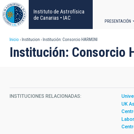
Pasar
al
Instituto de Astrofísica
contenido
de Canarias • IAC
PRESENTACIÓN
principal
Navega
Sobrescribir
Inicio
Institucion
Institución: Consorcio HARMONI
principa
Institución: Consorci
enlaces
de
ayuda
a
INSTITUCIONES RELACIONADAS
Unive
UK A
la
Centr
Labor
navegación
Centr