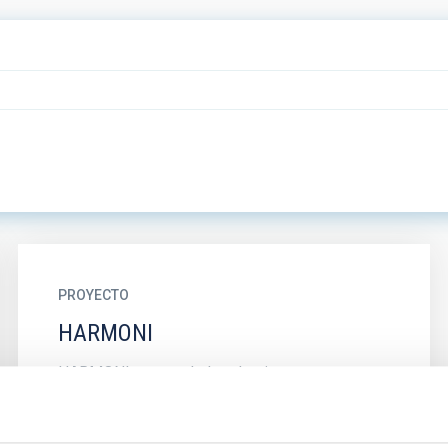
PROYECTO
HARMONI
HARMONI es uno de los dos instrumentos
científicos de primera luz para el ELT europeo
(Extremely Large Telescope). Es un
espectrógrafo de campo integral de alta...