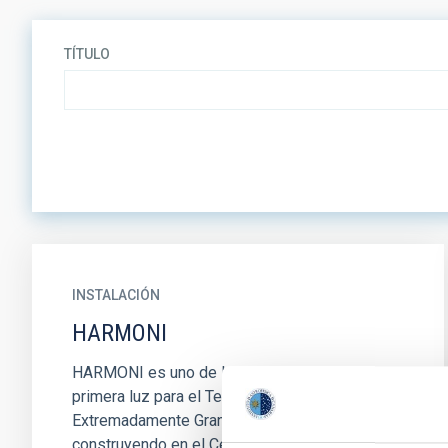
TÍTULO
INSTALACIÓN
HARMONI
HARMONI es uno de los instrumentos de
primera luz para el Telescopio
Extremadamente Grande (ELT), que se está
construyendo en el Cerro Armazones, en el