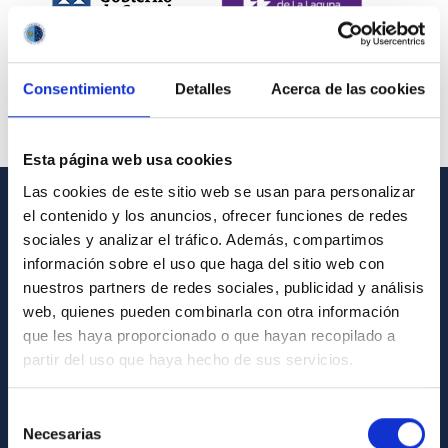
Consentimiento
Detalles
Acerca de las cookies
Esta página web usa cookies
Las cookies de este sitio web se usan para personalizar
el contenido y los anuncios, ofrecer funciones de redes
INFORMACIÓN GENERAL
sociales y analizar el tráfico. Además, compartimos
información sobre el uso que haga del sitio web con
Contacto
nuestros partners de redes sociales, publicidad y análisis
Cómo llegar al IAC
web, quienes pueden combinarla con otra información
que les haya proporcionado o que hayan recopilado a
Directorio de personal
partir del uso que haya hecho de sus servicios.
Biblioteca
Registro general
Selección
Necesarias
de