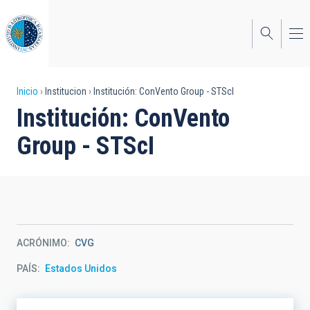
Pasar
al
contenido
principal
Sobrescribir
Inicio
Institucion
Institución: ConVento Group - STScI
Institución: ConVento
enlaces
Group - STScI
de
ayuda
a
la
navegación
ACRÓNIMO
CVG
PAÍS
Estados Unidos