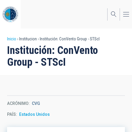
Pasar
al
contenido
principal
Sobrescribir
Inicio
Institucion
Institución: ConVento Group - STScI
Institución: ConVento
enlaces
Group - STScI
de
ayuda
a
la
navegación
ACRÓNIMO
CVG
PAÍS
Estados Unidos