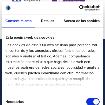
Consentimiento
Detalles
Acerca de las cookies
Esta página web usa cookies
Las cookies de este sitio web se usan para personalizar
el contenido y los anuncios, ofrecer funciones de redes
INFORMACIÓN GENERAL
sociales y analizar el tráfico. Además, compartimos
información sobre el uso que haga del sitio web con
Contacto
nuestros partners de redes sociales, publicidad y análisis
Cómo llegar al IAC
web, quienes pueden combinarla con otra información
que les haya proporcionado o que hayan recopilado a
Directorio de personal
partir del uso que haya hecho de sus servicios.
Biblioteca
Registro general
Selección
Necesarias
de