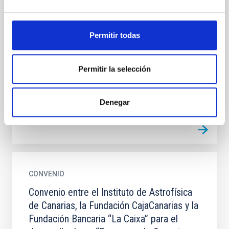
de Canarias y la Fundación ”la Caixa” para
el desarrollo del Programa de Becas de
doctorado INPhINIT ”la Caixa””
Permitir todas
El objeto del convenio es acordar la colaboración
entre las entidades firmantes en relación con el
Permitir la selección
desarrollo del Programa de Becas de doctorado
INPhINIT ”la...
Denegar
CONVENIO
Convenio entre el Instituto de Astrofísica
de Canarias, la Fundación CajaCanarias y la
Fundación Bancaria “La Caixa” para el