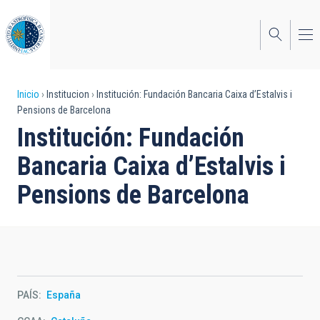
Pasar
al
contenido
principal
Sobrescribir
Inicio
Institucion
Institución: Fundación Bancaria Caixa d’Estalvis i
Pensions de Barcelona
enlaces
Institución: Fundación
de
Bancaria Caixa d’Estalvis i
ayuda
Pensions de Barcelona
a
la
navegación
PAÍS
España