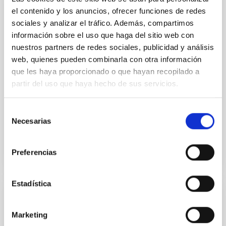
CONVENIO
el contenido y los anuncios, ofrecer funciones de redes
Convenio entre el Instituto de Astrofísica
sociales y analizar el tráfico. Además, compartimos
información sobre el uso que haga del sitio web con
de Canarias y la Fundación ”la Caixa” para
nuestros partners de redes sociales, publicidad y análisis
el desarrollo del Programa de Becas de
web, quienes pueden combinarla con otra información
doctorado INPhINIT ”la Caixa” 2024
que les haya proporcionado o que hayan recopilado a
El objeto del presente convenio es acordar la
partir del uso que haya hecho de sus servicios.
colaboración entre las entidades firmantes en
relación con el desarrollo del Programa de Becas de
Selección
doctorado...
Necesarias
de
consentimiento
Preferencias
Estadística
CONVENIO
Marketing
Convenio entre el Instituto de Astrofísica