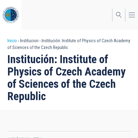
Pasar
al
contenido
principal
Sobrescribir
Inicio
Institucion
Institución: Institute of Physics of Czech Academy
of Sciences of the Czech Republic
enlaces
Institución: Institute of
de
Physics of Czech Academy
ayuda
of Sciences of the Czech
a
Republic
la
navegación