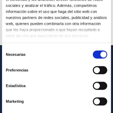
sociales y analizar el tráfico. Además, compartimos
información sobre el uso que haga del sitio web con
nuestros partners de redes sociales, publicidad y análisis
web, quienes pueden combinarla con otra información
que les haya proporcionado o que hayan recopilado a
partir del uso que haya hecho de sus servicios.
Selección
Necesarias
de
INFORMACIÓN GENERAL
consentimiento
Preferencias
Contacto
Cómo llegar al IAC
Estadística
Directorio de personal
Biblioteca
Marketing
Registro general