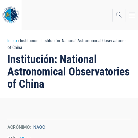
Pasar
al
contenido
principal
Sobrescribir
Inicio
Institucion
Institución: National Astronomical Observatories
of China
enlaces
Institución: National
de
Astronomical Observatories
ayuda
of China
a
la
navegación
ACRÓNIMO
NAOC