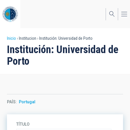
Pasar
al
contenido
principal
Sobrescribir
Inicio
Institucion
Institución: Universidad de Porto
Institución: Universidad de
enlaces
Porto
de
ayuda
a
la
navegación
PAÍS
Portugal
TÍTULO