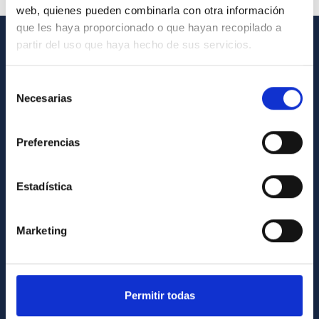
web, quienes pueden combinarla con otra información
que les haya proporcionado o que hayan recopilado a
partir del uso que haya hecho de sus servicios.
INFORMACIÓN GENERAL
Selección
Contacto
Necesarias
de
Cómo llegar al IAC
consentimiento
Directorio de personal
Preferencias
Biblioteca
Registro general
Estadística
INFORMACIÓN INSTITUCIONAL
Marketing
Legislación
Transparencia
Permitir todas
Código ético y política antifraude