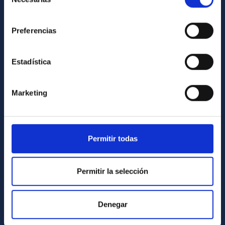
de
consentimiento
INFORMACIÓN INSTITUCIONAL
Preferencias
Legislación
Transparencia
Estadística
Código ético y política antifraude
Igualdad y diversidad de género
Marketing
Forever IAC
Medio Ambiente y Sostenibilidad
Permitir todas
Proyectos institucionales
Financiación externa
Permitir la selección
Programa Severo Ochoa
Amigos del IAC
Denegar
PORTAL DEL IAC