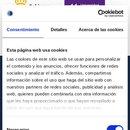
Consentimiento
Detalles
Acerca de las cookies
Esta página web usa cookies
Las cookies de este sitio web se usan para personalizar
el contenido y los anuncios, ofrecer funciones de redes
INFORMACIÓN GENERAL
sociales y analizar el tráfico. Además, compartimos
información sobre el uso que haga del sitio web con
Contacto
nuestros partners de redes sociales, publicidad y análisis
web, quienes pueden combinarla con otra información
Cómo llegar al IAC
que les haya proporcionado o que hayan recopilado a
Directorio de personal
partir del uso que haya hecho de sus servicios.
Biblioteca
Selección
Registro general
Necesarias