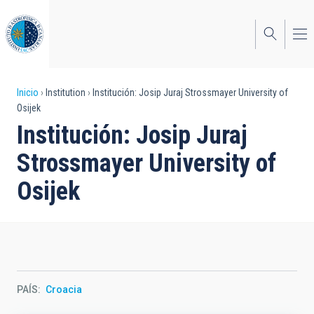
Pasar
al
contenido
principal
Sobrescribir
Inicio
Institution
Institución: Josip Juraj Strossmayer University of
Osijek
enlaces
Institución: Josip Juraj
de
Strossmayer University of
ayuda
Osijek
a
la
navegación
PAÍS
Croacia