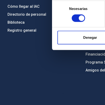
Selección
Cómo llegar al IAC
Transparen
Necesarias
de
Directorio de personal
Código étic
consentimiento
Biblioteca
Igualdad y 
Registro general
Forever IA
Denegar
Medio Ambi
Proyectos i
Financiaci
Programa 
Amigos del
PostFooter > Newsletter link