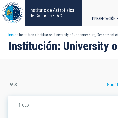
Pasar
al
Instituto de Astrofísica
contenido
de Canarias • IAC
PRESENTACIÓN
principal
Navega
Sobrescribir
Inicio
Institution
Institución: University of Johannesburg, Department o
principa
Institución: University
enlaces
de
ayuda
a
PAÍS
Sudáf
la
navegación
TÍTULO