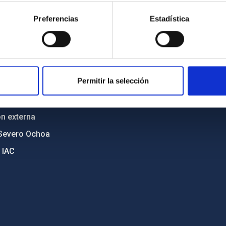
cia
Políticas de privacidad
Preferencias
Estadística
o y política antifraude
Aviso legal
diversidad de género
Política de cookies
C
Accesibilidad
Permitir la selección
ente y Sostenibilidad
nstitucionales
ón externa
Severo Ochoa
 IAC