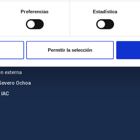
cia
Políticas de privacidad
Preferencias
Estadística
o y política antifraude
Aviso legal
diversidad de género
Política de cookies
C
Accesibilidad
Permitir la selección
ente y Sostenibilidad
nstitucionales
ón externa
Severo Ochoa
 IAC