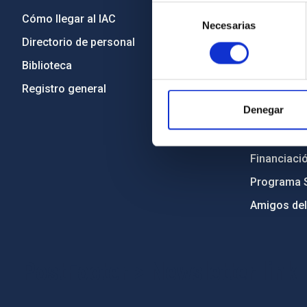
Selección
Cómo llegar al IAC
Transparen
Necesarias
de
Directorio de personal
Código étic
consentimiento
Biblioteca
Igualdad y 
Registro general
Forever IA
Denegar
Medio Ambi
Proyectos i
Financiaci
Programa 
Amigos del
PostFooter > Newsletter link