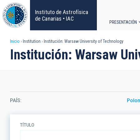
Pasar
al
Instituto de Astrofísica
contenido
de Canarias • IAC
PRESENTACIÓN
principal
Navega
Sobrescribir
Inicio
Institution
Institución: Warsaw University of Technology
principa
Institución: Warsaw Uni
enlaces
de
ayuda
a
PAÍS
Polon
la
navegación
TÍTULO