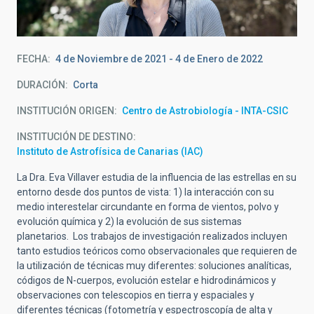
FECHA
4 de Noviembre de 2021
-
4 de Enero de 2022
DURACIÓN
Corta
INSTITUCIÓN ORIGEN
Centro de Astrobiología - INTA-CSIC
INSTITUCIÓN DE DESTINO
Instituto de Astrofísica de Canarias (IAC)
La Dra. Eva Villaver
estudi
a de la influencia de las estrellas en su
entorno desde dos puntos de vista: 1) la interacción con su
medio interestelar circundante en forma de vientos, polvo y
evolución química y 2) la evolución de sus sistemas
planetarios.
Los trabajos de investigación realizados incluyen
tanto estudios teóricos como observacionales que requieren de
la utilizació
n de t
é
cnicas muy diferentes: soluciones analí
ticas,
c
ódigos de N-cuerpos, evolució
n estelar e hidrodin
á
micos
y
observaciones con telescopios en tierra y espaciales y
diferentes técnicas (fotometría y espectroscopía de alta y