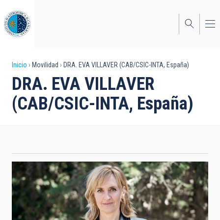
Pasar
al
contenido
principal
Sobrescribir
Inicio
Movilidad
DRA. EVA VILLAVER (CAB/CSIC-INTA, España)
DRA. EVA VILLAVER
enlaces
(CAB/CSIC-INTA, España)
de
ayuda
a
la
navegación