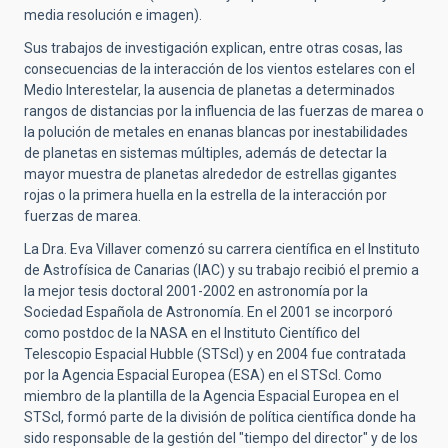
media resolución e imagen).
Sus trabajos de investigación explican, entre otras cosas, las
consecuencias de la interacción de los vientos estelares con el
Medio Interestelar, la ausencia de planetas a determinados
rangos de distancias por la influencia de las fuerzas de marea o
la polución de metales en enanas blancas por inestabilidades
de planetas en sistemas múltiples, además de detectar la
mayor muestra de planetas alrededor de estrellas gigantes
rojas o la primera huella en la estrella de la interacción por
fuerzas de marea.
La Dra. Eva Villaver
comenzó su carrera científica en el Instituto
de Astrofísica de Canarias (IAC) y su trabajo recibió el premio a
la mejor tesis doctoral 2001-2002 en astronomía por la
Sociedad Española de Astronomía. En el 2001 se incorporó
como postdoc de la NASA en el Instituto Cientí
fico del
Telescopio Espacial Hubble
(STScI) y en 2004 fue contratada
por la Agencia Espacial Europea (ESA) en el STScI. Como
miembro de la plantilla de la Agencia Espacial Europea en el
STScI, formó parte de
la divisi
ó
n de pol
ítica científica donde ha
sido responsable de la gestión del "tiempo del director" y de los