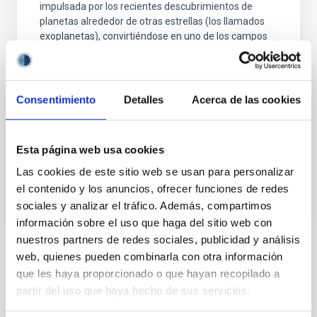
impulsada por los recientes descubrimientos de
planetas alrededor de otras estrellas (los llamados
exoplanetas), convirtiéndose en uno de los campos
más activos dentro de la Astrofísica moderna. En los
últimos años los descubrimientos cada vez más
numerosos de nuevos exoplanetas y los últimos
avances
Consentimiento
Detalles
Acerca de las cookies
Enric
Pallé Bago
Esta página web usa cookies
En ejecución
Las cookies de este sitio web se usan para personalizar
el contenido y los anuncios, ofrecer funciones de redes
sociales y analizar el tráfico. Además, compartimos
información sobre el uso que haga del sitio web con
nuestros partners de redes sociales, publicidad y análisis
web, quienes pueden combinarla con otra información
TIPO
ESTANCIA EN EL IAC
que les haya proporcionado o que hayan recopilado a
partir del uso que haya hecho de sus servicios.
PROGRAMA DE VISITANTES
FUNDACIÓN JESÚS SERRA