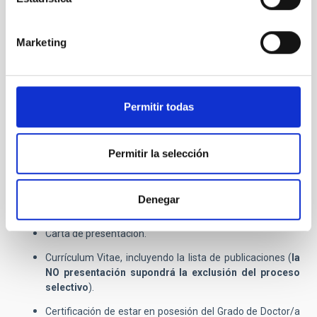
telemática
https://iac.sede.gob.es/procedimiento/portada.html?
idProc=100501
Alternativamente, puede seguir las
Marketing
instrucciones que se detallan en el correspondiente anuncio
oficial en nuestra página web.
Se enviará la siguiente documentación:
Permitir todas
Permitir la selección
Formulario online indicando el nombre y código de la
convocatoria (
PS-2026-020
)
Copia del Documento Nacional de Identidad / NIE /
Denegar
Pasaporte vigente.
Carta de presentación.
Currículum Vitae, incluyendo la lista de publicaciones (
la
NO presentación supondrá la exclusión del proceso
selectivo
).
Certificación de estar en posesión del Grado de Doctor/a