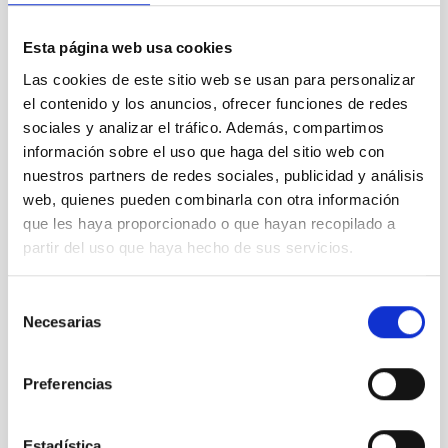
correspondiente.
Esta página web usa cookies
Las cookies de este sitio web se usan para personalizar
No podrán ser beneficiarios aquellas personas seleccionadas
el contenido y los anuncios, ofrecer funciones de redes
que, habiéndose beneficiado de la misma ayuda en el pasado,
no hayan transcurrido 12 meses desde su última finalización de
sociales y analizar el tráfico. Además, compartimos
contrato en el IAC. Asimismo, no podrán beneficiarse tampoco
información sobre el uso que haga del sitio web con
aquellas personas cuyo lugar de residencia, en el momento de
nuestros partners de redes sociales, publicidad y análisis
su solicitud, esté en la isla en la que se encuentre la sede del
web, quienes pueden combinarla con otra información
IAC de su nuevo puesto de trabajo (Tenerife o La Palma).
que les haya proporcionado o que hayan recopilado a
partir del uso que haya hecho de sus servicios.
Solicitantes no pertenecientes a la UE
: Los aspirantes no
pertenecientes a un país de la Unión Europea deben tener en
Selección
cuenta que antes de suscribir el contrato con el IAC deben estar
Necesarias
de
en posesión de la documentación necesaria para residir y
consentimiento
trabajar en España (tarjeta del NIE).
Preferencias
Presentación de solicitudes:
Deberán presentarse a través
Estadística
de medios electrónicos a través del sistema de aplicación