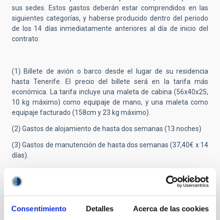
sus sedes. Estos gastos deberán estar comprendidos en las
siguientes categorías, y haberse producido dentro del periodo
de los 14 días inmediatamente anteriores al día de inicio del
contrato:
(1) Billete de avión o barco desde el lugar de su residencia
hasta Tenerife. El precio del billete será en la tarifa más
económica. La tarifa incluye una maleta de cabina (56x40x25,
10 kg máximo) como equipaje de mano, y una maleta como
equipaje facturado (158cm y 23 kg máximo).
(2) Gastos de alojamiento de hasta dos semanas (13 noches)
(3) Gastos de manutención de hasta dos semanas (37,40€ x 14
días).
No se reembolsará ningún otro tipo de gasto (taxi, tren,
autobús, etc.). Esta ayuda tiene consideración de retribución
dineraria, y al importe justificado se le aplicará la retención del
Consentimiento
Detalles
Acerca de las cookies
Impuesto de la Renta de las Personas Físicas (IRPF)