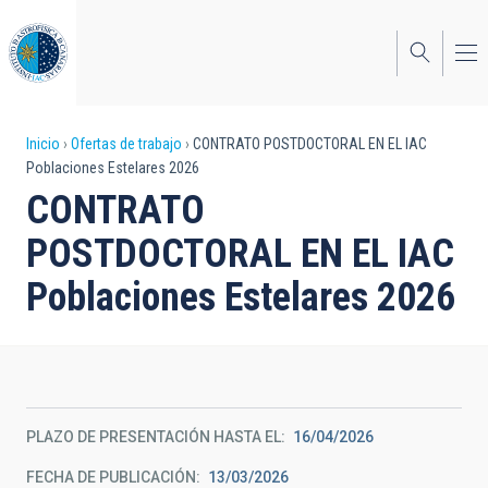
Pasar
al
contenido
principal
Sobrescribir
Inicio
Ofertas de trabajo
CONTRATO POSTDOCTORAL EN EL IAC
Poblaciones Estelares 2026
enlaces
CONTRATO
de
POSTDOCTORAL EN EL IAC
ayuda
Poblaciones Estelares 2026
a
la
navegación
PLAZO DE PRESENTACIÓN HASTA EL
16/04/2026
FECHA DE PUBLICACIÓN
13/03/2026