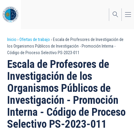
Pasar
al
contenido
principal
Sobrescribir
Inicio
Ofertas de trabajo
Escala de Profesores de Investigación de
los Organismos Públicos de Investigación - Promoción Interna -
enlaces
Código de Proceso Selectivo PS-2023-011
de
Escala de Profesores de
ayuda
Investigación de los
a
Organismos Públicos de
la
Investigación - Promoción
navegación
Interna - Código de Proceso
Selectivo PS-2023-011