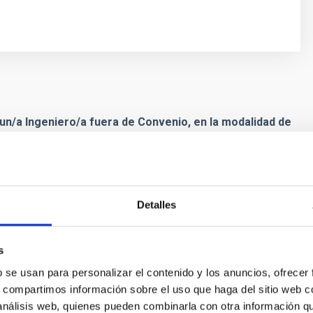
un/a Ingeniero/a fuera de Convenio, en la modalidad de
uración indefinida y que tendrá, entre otras, las
control para diversos dispositivos y mecanismos del
Detalles
os y mecatrónicos.
rónicos de precisión.
s
to.
b se usan para personalizar el contenido y los anuncios, ofrecer
s, compartimos información sobre el uso que haga del sitio web 
 análisis web, quienes pueden combinarla con otra información q