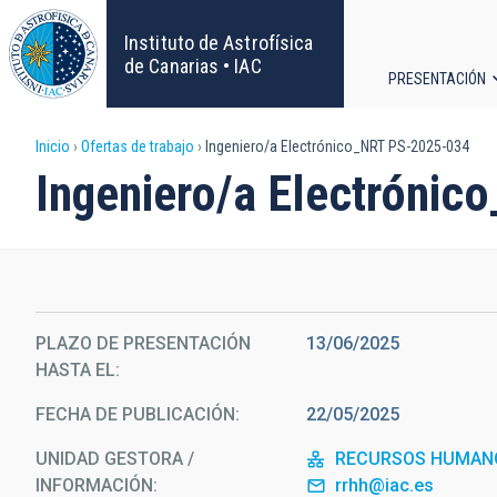
Pasar
al
Instituto de Astrofísica
contenido
de Canarias • IAC
PRESENTACIÓN
principal
Navega
Sobrescribir
Inicio
Ofertas de trabajo
Ingeniero/a Electrónico_NRT PS-2025-034
principa
Ingeniero/a Electróni
enlaces
de
ayuda
PLAZO DE PRESENTACIÓN
13/06/2025
a
HASTA EL
la
FECHA DE PUBLICACIÓN
22/05/2025
navegación
UNIDAD GESTORA /
RECURSOS HUMAN
INFORMACIÓN
rrhh@iac.es