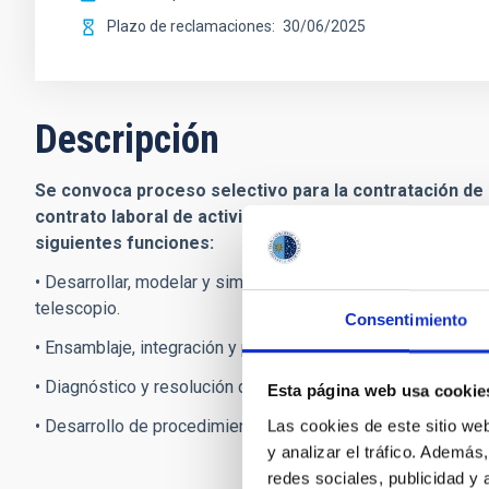
Plazo de reclamaciones
30/06/2025
Descripción
Se convoca proceso selectivo para la contratación de 
contrato laboral de actividades científico-técnicas de d
siguientes funciones:
• Desarrollar, modelar y simular sistemas electrónicos de 
telescopio.
Consentimiento
• Ensamblaje, integración y prueba de sistemas electrónic
• Diagnóstico y resolución de problemas en sistemas elect
Esta página web usa cookie
• Desarrollo de procedimientos de operación y mantenimien
Las cookies de este sitio we
y analizar el tráfico. Ademá
redes sociales, publicidad y