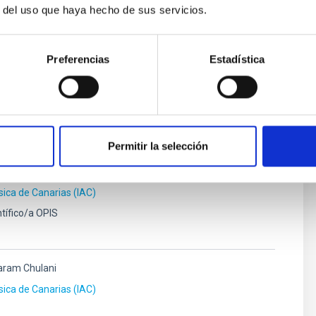
r del uso que haya hecho de sus servicios.
Preferencias
Estadística
n Hernando
ísica de Canarias (IAC)
Permitir la selección
Gutiérrez de La Cruz
ísica de Canarias (IAC)
tífico/a OPIS
ram Chulani
ísica de Canarias (IAC)