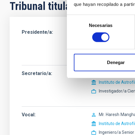
Tribunal titular
que hayan recopilado a parti
Selección
Necesarias
de
Presidente/a
Ms.
Yolanda
Martí
consentimiento
Instituto de Astrof
Ingeniero/a
Denegar
Secretario/a
Sr.
Carlos Manuel
Instituto de Astrof
Investigador/a Cien
Vocal
Mr.
Haresh
Mangha
Instituto de Astrof
Ingeniero/a Senior