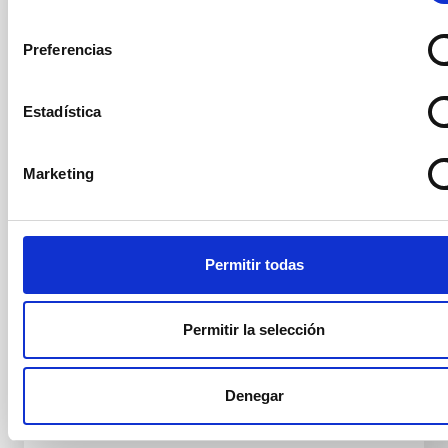
consentimiento
Presidente/a
Sr.
Pablo
Rodríguez Gil
Preferencias
Instituto de Astrofísica de
Canarias (IAC)
Profesor/a ULL
Estadística
Marketing
Secretario/a
Ms.
Ginevra
Favole
Instituto de Astrofísica de
Canarias (IAC)
Permitir todas
PROF.UN.LAB.ULL
Permitir la selección
Vocal
Mr.
Roi
Alonso Sobrino
Denegar
Instituto de Astrofísica de Canarias (IAC)
Científico/a Titular OPIS