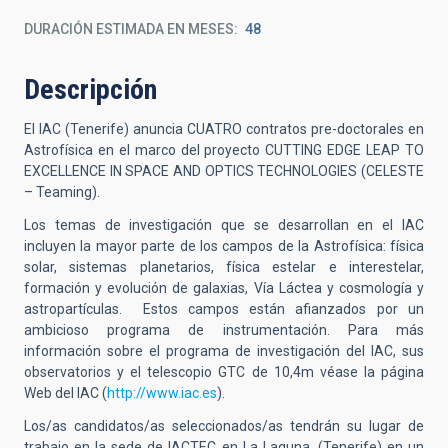
DURACIÓN ESTIMADA EN MESES
48
Descripción
El IAC (Tenerife) anuncia CUATRO contratos pre-doctorales en
Astrofísica en el marco del proyecto CUTTING EDGE LEAP TO
EXCELLENCE IN SPACE AND OPTICS TECHNOLOGIES (CELESTE
– Teaming).
Los temas de investigación que se desarrollan en el IAC
incluyen la mayor parte de los campos de la Astrofísica: física
solar, sistemas planetarios, física estelar e interestelar,
formación y evolución de galaxias, Vía Láctea y cosmología y
astropartículas. Estos campos están afianzados por un
ambicioso programa de instrumentación. Para más
información sobre el programa de investigación del IAC, sus
observatorios y el telescopio GTC de 10,4m véase la página
Web del IAC (
http://www.iac.es
).
Los/as candidatos/as seleccionados/as tendrán su lugar de
trabajo en la sede de IACTEC en La Laguna, (Tenerife) en un