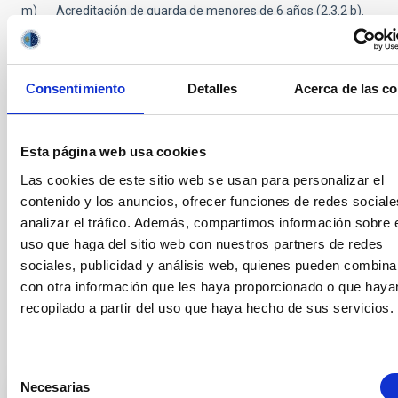
m) Acreditación de guarda de menores de 6 años (2.3.2 b).
n) En el formulario on line de solicitud, en
https://iac.sede.gob.es/procedimientos/portada/ida/0/idp/424/la
los candidatos deberán hacer constar los nombres de hasta
Consentimiento
Detalles
Acerca de las c
tres profesores o investigadores de referencia.
2 • Cumplimentación detallada de la aplicación on-line
de solicitud, incluyendo los contactos de referencias.
Esta página web usa cookies
Una vez realizado este trámite de solicitud telemática, NO es
Las cookies de este sitio web se usan para personalizar el
necesaria la presentación en papel de las solicitudes
contenido y los anuncios, ofrecer funciones de redes sociale
La no presentación de la solicitud en tiempo y forma supondrá
analizar el tráfico. Además, compartimos información sobre 
la exclusión del candidato/a.
uso que haga del sitio web con nuestros partners de redes
sociales, publicidad y análisis web, quienes pueden combina
Para cualquier información adicional, contactar con la
con otra información que les haya proporcionado o que haya
Secretaría del Área de Enseñanza Superior (secens at iac.es).
recopilado a partir del uso que haya hecho de sus servicios.
Tribunal titular
Selección
Necesarias
de