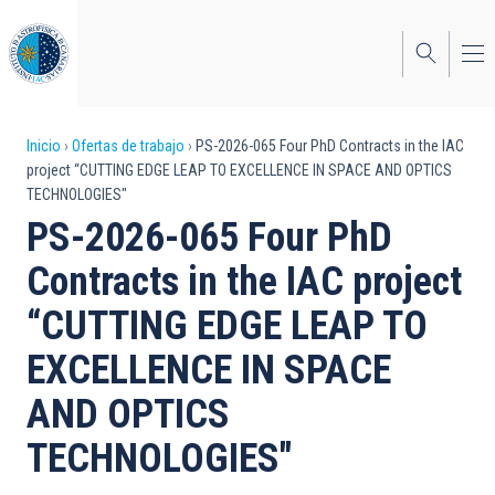
Pasar
al
contenido
principal
Sobrescribir
Inicio
Ofertas de trabajo
PS-2026-065 Four PhD Contracts in the IAC
project “CUTTING EDGE LEAP TO EXCELLENCE IN SPACE AND OPTICS
enlaces
TECHNOLOGIES"
de
PS-2026-065 Four PhD
ayuda
Contracts in the IAC project
a
“CUTTING EDGE LEAP TO
la
EXCELLENCE IN SPACE
navegación
AND OPTICS
TECHNOLOGIES"