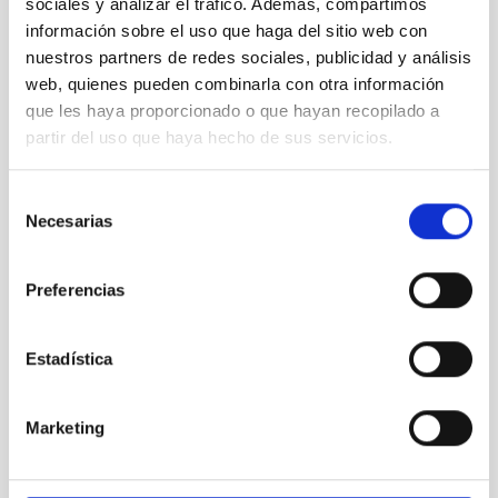
sociales y analizar el tráfico. Además, compartimos
página web.
información sobre el uso que haga del sitio web con
Se enviará la siguiente documentación:
nuestros partners de redes sociales, publicidad y análisis
web, quienes pueden combinarla con otra información
Formulario online indicando el nombre y código de la
que les haya proporcionado o que hayan recopilado a
convocatoria (
PS-2025-075)
partir del uso que haya hecho de sus servicios.
Copia del Documento Nacional de Identidad / NIE /
Pasaporte vigente.
Selección
Carta de presentación.
Necesarias
de
consentimiento
Currículum Vitae, incluyendo la lista de publicaciones (
la
NO presentación supondrá la exclusión del proceso
Preferencias
selectivo
).
Certificación de estar en posesión del Grado de Doctor/a
Estadística
o copia de la titulación requerida en la base 2.1 para
acceder a la plaza a la que se opta. (
la
NO presentación
supondrá la exclusión del proceso selectivo
).
Marketing
Memoria de la actividad técnica e investigadora
desarrollada y justificación de su adecuación al puesto al
que opta, especificando a qué grupo del IAC les gustaría