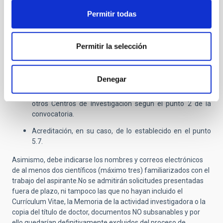
unirse -máximo 2 páginas- (
la
NO presentación
Permitir todas
supondrá la exclusión del proceso selectivo
).
Documentación acreditativa de los méritos que deseen
que se le valoren en el concurso, atendiendo a los
Permitir la selección
méritos que pueden ser alegados y que se recogen en la
base sexta.
Denegar
Para los aspirantes que hayan realizado su doctorado en
el IAC, acreditación de la Formación Complementaria en
otros Centros de Investigación según el punto 2 de la
convocatoria.
Acreditación, en su caso, de lo establecido en el punto
5.7.
Asimismo, debe indicarse los nombres y correos electrónicos
de al menos dos científicos (máximo tres) familiarizados con el
trabajo del aspirante.No se admitirán solicitudes presentadas
fuera de plazo, ni tampoco las que no hayan incluido el
Currículum Vitae, la Memoria de la actividad investigadora o la
copia del título de doctor, documentos NO subsanables y por
ello quedarían definitivamente excluidos del proceso de