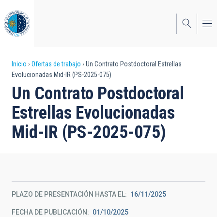
Pasar
al
contenido
principal
Sobrescribir
Inicio
Ofertas de trabajo
Un Contrato Postdoctoral Estrellas
Evolucionadas Mid-IR (PS-2025-075)
enlaces
Un Contrato Postdoctoral
de
Estrellas Evolucionadas
ayuda
Mid-IR (PS-2025-075)
a
la
navegación
PLAZO DE PRESENTACIÓN HASTA EL
16/11/2025
FECHA DE PUBLICACIÓN
01/10/2025