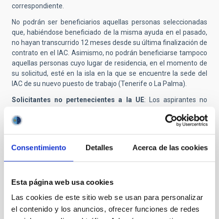
correspondiente.
No podrán ser beneficiarios aquellas personas seleccionadas
que, habiéndose beneficiado de la misma ayuda en el pasado,
no hayan transcurrido 12 meses desde su última finalización de
contrato en el IAC. Asimismo, no podrán beneficiarse tampoco
aquellas personas cuyo lugar de residencia, en el momento de
su solicitud, esté en la isla en la que se encuentre la sede del
IAC de su nuevo puesto de trabajo (Tenerife o La Palma).
Solicitantes no pertenecientes a la UE
: Los aspirantes no
pertenecientes a un país de la Unión Europea deben tener en
cuenta que antes de suscribir el contrato con el IAC deben estar
en posesión de la documentación necesaria para residir y
trabajar en España (tarjeta del NIE).
Consentimiento
Detalles
Acerca de las cookies
Presentación de solicitudes:
Deberán presentarse a través
de medios electrónicos a través del sistema de aplicación
telemática
https://iac.sede.gob.es/procedimiento/portada.html?
Esta página web usa cookies
idProc=100501
Las cookies de este sitio web se usan para personalizar
Alternativamente, puede seguir las instrucciones que se
el contenido y los anuncios, ofrecer funciones de redes
detallan en el correspondiente anuncio oficial en nuestra