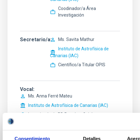
Coodinador/a Área
Investigación
Secretario/a
Ms.
Savita
Mathur
Instituto de Astrofísica de
Canarias (IAC)
Científico/a Titular OPIS
Vocal
Ms.
Anna
Ferré Mateu
Instituto de Astrofísica de Canarias (IAC)
Investigador/a PD Ramón y Cajal
Mr.
Artemio
Herrero Davo
Instituto de Astrofísica de Canarias (IAC)
Consentimiento
Detalles
Acerc