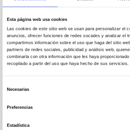
Catedrático/a ULL
Esta página web usa cookies
Ms.
Alicia
López Oramas
Instituto de Astrofísica de Canarias (IAC)
Las cookies de este sitio web se usan para personalizar el c
anuncios, ofrecer funciones de redes sociales y analizar el t
Investigador/a PD Ramón y Cajal
compartimos información sobre el uso que haga del sitio we
partners de redes sociales, publicidad y análisis web, quien
Ms.
María Jesús
Martínez González
combinarla con otra información que les haya proporcionado
Instituto de Astrofísica de Canarias (IAC)
recopilado a partir del uso que haya hecho de sus servicios.
Científico/a Titular OPIS
Mr.
David
Aguado
Selección
Instituto de Astrofísica de Canarias (IAC)
Necesarias
de
Investigador/a PD Ramón y Cajal
consentimiento
Preferencias
Sr.
Helmut
Dannerbauer
Instituto de Astrofísica de Canarias (IAC)
Estadística
Científico/a Titular OPIS