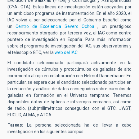
Evolución de Galaxias (FYEG) y Cosmología y Astropartículas
(CYA- CTA). Estas líneas de investigación están apoyadas por
un ambicioso programa de instrumentación.
En el año 2020, el
IAC volvió a ser seleccionado
por el Gobierno Español como
un
Centro de Excelencia Severo Ochoa
,
un prestigioso
reconocimiento otorgado, por tercera vez, al IAC como centro
puntero de investigación en España.
Para más información
sobre el programa de investigación del IAC, sus observatorios y
el telescopio GTC, ver la
web del IAC
.
El candidato seleccionado participará activamente en la
investigación de cúmulos y protocúmulos de galaxias de alto
corrimiento al rojo en colaboración con Helmut Dannerbauer. En
particular, se espera que el candidato seleccionado participe en
la reducción y análisis de datos conseguidos sobre cúmulos de
galaxias en formación en el Universo temprano. Tenemos
disponibles datos de ópticos e infrarrojos cercanos, así como
de radio, (sub)milimétricos conseguidos con el GTC, JWST,
EUCLID, ALMA, y ATCA.
Tareas:
La persona seleccionada ha de llevar a cabo
investigación en los siguientes campos: