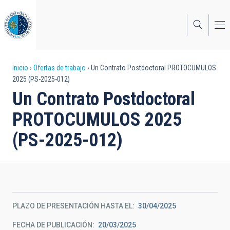
Pasar
al
contenido
principal
Sobrescribir
Inicio
Ofertas de trabajo
Un Contrato Postdoctoral PROTOCUMULOS
2025 (PS-2025-012)
enlaces
Un Contrato Postdoctoral
de
PROTOCUMULOS 2025
ayuda
(PS-2025-012)
a
la
navegación
PLAZO DE PRESENTACIÓN HASTA EL
30/04/2025
FECHA DE PUBLICACIÓN
20/03/2025