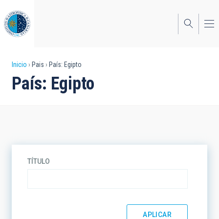
Pasar
al
contenido
principal
Sobrescribir
Inicio
Pais
País: Egipto
País: Egipto
enlaces
de
ayuda
a
la
TÍTULO
navegación