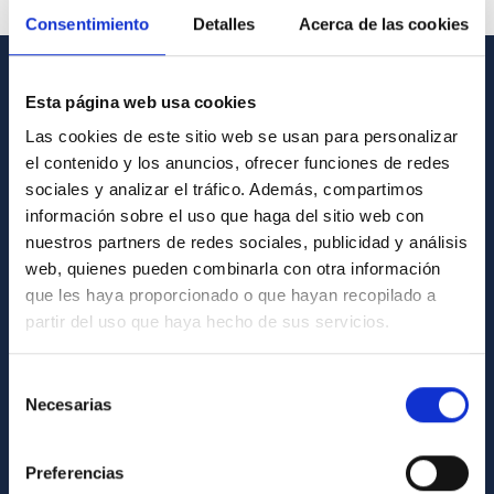
Consentimiento
Detalles
Acerca de las cookies
INFORMACIÓN GENERAL
Esta página web usa cookies
Las cookies de este sitio web se usan para personalizar
Contacto
el contenido y los anuncios, ofrecer funciones de redes
Cómo llegar al IAC
sociales y analizar el tráfico. Además, compartimos
información sobre el uso que haga del sitio web con
Directorio de personal
nuestros partners de redes sociales, publicidad y análisis
Biblioteca
web, quienes pueden combinarla con otra información
que les haya proporcionado o que hayan recopilado a
Registro general
partir del uso que haya hecho de sus servicios.
INFORMACIÓN INSTITUCIONAL
Selección
Legislación
Necesarias
de
consentimiento
Transparencia
Preferencias
Código ético y política antifraude