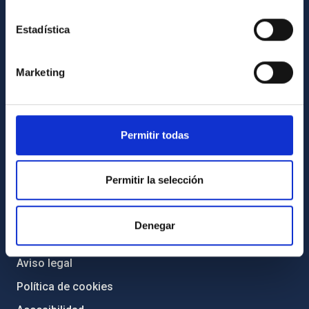
Igualdad y diversidad de género
Estadística
Forever IAC
Medio Ambiente y Sostenibilidad
Marketing
Proyectos institucionales
Financiación externa
Programa Severo Ochoa
Permitir todas
Amigos del IAC
Permitir la selección
PORTAL DEL IAC
Mapa web
Denegar
Políticas de privacidad
Aviso legal
Política de cookies