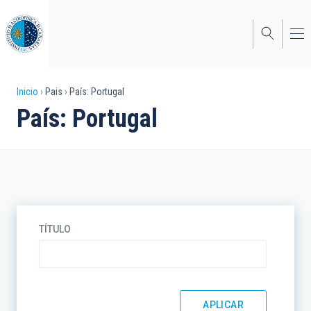
Pasar
al
contenido
principal
Sobrescribir
Inicio
Pais
País: Portugal
País: Portugal
enlaces
de
ayuda
a
la
TÍTULO
navegación