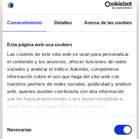
la formación en centros de trabajo CIFP La
Laguna
Consentimiento
Detalles
Acerca de las cookies
Realizar coordinadamente el programa formativo del
módulo profesional de FCT entre el centro docente y
la empresa o entidad colaboradora
Esta página web usa cookies
Fecha en vigor
06/02/2017
-
06/02/2018
Las cookies de este sitio web se usan para personalizar
No vigente
el contenido y los anuncios, ofrecer funciones de redes
sociales y analizar el tráfico. Además, compartimos
información sobre el uso que haga del sitio web con
nuestros partners de redes sociales, publicidad y análisis
web, quienes pueden combinarla con otra información
que les haya proporcionado o que hayan recopilado a
partir del uso que haya hecho de sus servicios.
Convenio entre el Instituto de Astrofísica
de Canarias y la Universidad de La Laguna
Selección
para el desarrollo de un programa de
Necesarias
de
ayudas en el Máster de Astrofísica
consentimiento