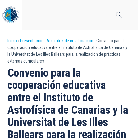
Pasar
al
contenido
principal
Sobrescribir
Inicio
Presentación
Acuerdos de colaboración
Convenio para la
cooperación educativa entre el Instituto de Astrofísica de Canarias y
enlaces
la Universitat de Les Illes Ballears para la realización de prácticas
externas curriculares
de
Convenio para la
ayuda
cooperación educativa
a
entre el Instituto de
la
navegación
Astrofísica de Canarias y la
Universitat de Les Illes
Ballears para la realización