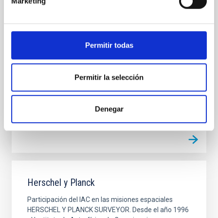
Marketing
Spectrograph
Espectrógrafo de alta resolución en operación en el
Gran Telescopio Canarias (GTC) de 10m. usando
Permitir todas
componentes del espectrógrafo UES, utilizado en el
Telescopio William Herschel (WHT) de 4.2 m. entre los
años 1992 y 2001.
Permitir la selección
Carlos
Allende Prieto
Cerrado
Denegar
Herschel y Planck
Participación del IAC en las misiones espaciales
HERSCHEL Y PLANCK SURVEYOR. Desde el año 1996