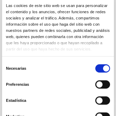
Las cookies de este sitio web se usan para personalizar
NISP (EUCLID)
el contenido y los anuncios, ofrecer funciones de redes
sociales y analizar el tráfico. Además, compartimos
El instrumento NISP es el espectrógrafo y fotómetro
información sobre el uso que haga del sitio web con
de infrarrojo cercano para la misión EUCLID de la
nuestros partners de redes sociales, publicidad y análisis
ESA, cuyo objetivo es mapear la geometría de la
web, quienes pueden combinarla con otra información
materia oscura del universo. NISP proporcionará
fotometría, espectros y desplazamientos al rojo de
que les haya proporcionado o que hayan recopilado a
millones de galaxias. El IAC participa en el desarrollo
partir del uso que haya hecho de sus servicios.
de la Unidad de Control del Instrumento.
Selección
Rafael
Rebolo López
Necesarias
de
En ejecución
consentimiento
Preferencias
Estadística
HORuS - High Optical Resolution