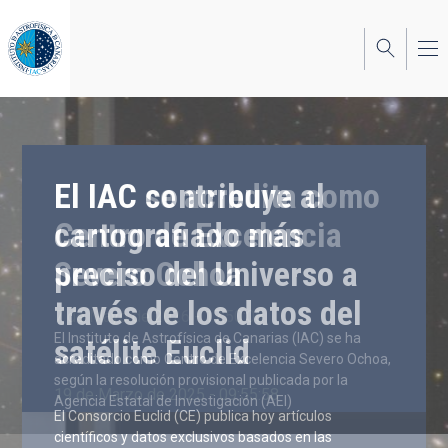
Pasar
al
contenido
principal
El IAC contribuye al
cartografiado más
preciso del Universo a
través de los datos del
satélite Euclid
19 de Marzo de 2025 - 09:55:58
El Consorcio Euclid (CE) publica hoy artículos
científicos y datos exclusivos basados en las