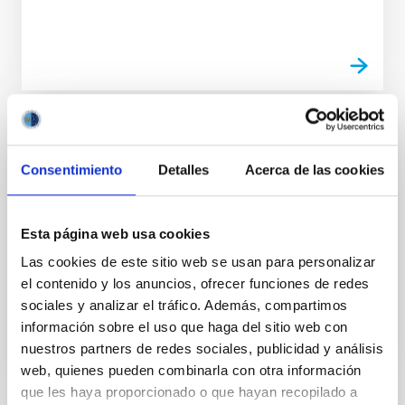
INSTALACIÓN
Consentimiento
Detalles
Acerca de las cookies
Stellar Observations Network Group
The 1.0m alt-az mounted Cassegrain telescope is
manufactured by ASTELCO Systems GmbH. It can
Esta página web usa cookies
slew between objects with a speed of up to 20 º/s
Las cookies de este sitio web se usan para personalizar
and has a...
el contenido y los anuncios, ofrecer funciones de redes
sociales y analizar el tráfico. Además, compartimos
información sobre el uso que haga del sitio web con
nuestros partners de redes sociales, publicidad y análisis
web, quienes pueden combinarla con otra información
que les haya proporcionado o que hayan recopilado a