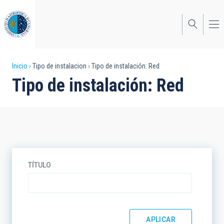
Pasar
al
contenido
principal
Sobrescribir
Inicio
Tipo de instalacion
Tipo de instalación: Red
Tipo de instalación: Red
enlaces
de
ayuda
a
la
TÍTULO
navegación