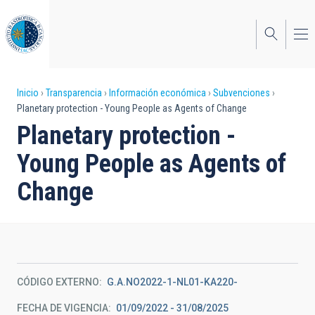
Pasar
al
contenido
principal
Sobrescribir
Inicio
Transparencia
Información económica
Subvenciones
Planetary protection - Young People as Agents of Change
enlaces
Planetary protection -
de
Young People as Agents of
ayuda
Change
a
la
navegación
CÓDIGO EXTERNO
G.A.NO2022-1-NL01-KA220-
FECHA DE VIGENCIA
01/09/2022 - 31/08/2025