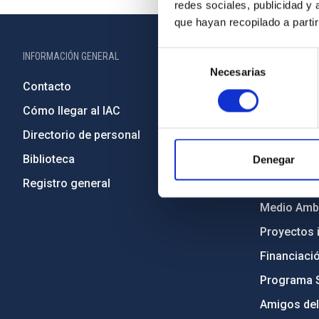
redes sociales, publicidad y
que hayan recopilado a parti
Selección
INFORMACIÓN GENERAL
INFORMACIÓN 
Necesarias
de
Contacto
Legislació
consentimiento
Cómo llegar al IAC
Transparen
Directorio de personal
Código étic
Biblioteca
Igualdad y 
Denegar
Registro general
Forever IA
Medio Ambi
Proyectos i
Financiaci
Programa 
Amigos del