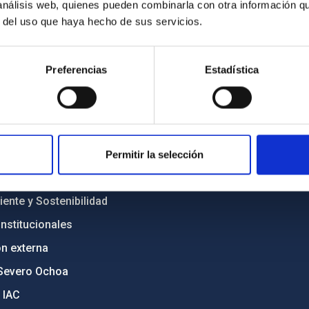
 análisis web, quienes pueden combinarla con otra información q
r del uso que haya hecho de sus servicios.
INSTITUCIONAL
PORTAL DEL IAC
Preferencias
Estadística
n
Mapa web
cia
Políticas de privacidad
o y política antifraude
Aviso legal
diversidad de género
Política de cookies
Permitir la selección
C
Accesibilidad
ente y Sostenibilidad
nstitucionales
ón externa
Severo Ochoa
 IAC