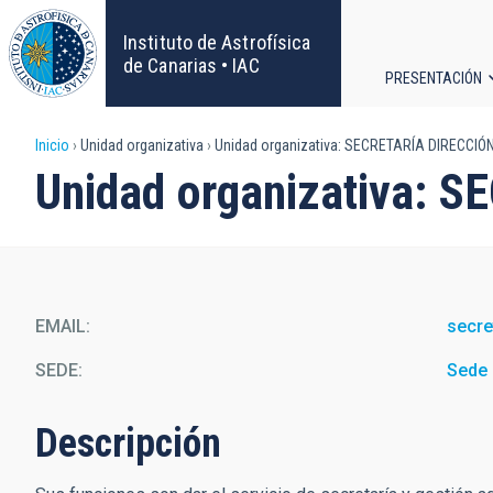
Pasar
al
Instituto de Astrofísica
contenido
de Canarias • IAC
PRESENTACIÓN
principal
Navega
Sobrescribir
Inicio
Unidad organizativa
Unidad organizativa: SECRETARÍA DIRECCIÓ
principa
Unidad organizativa: 
enlaces
de
ayuda
EMAIL
secre
a
SEDE
Sede 
la
Descripción
navegación