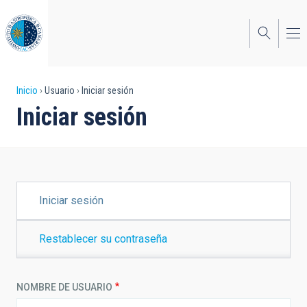
Pasar
al
contenido
principal
Sobrescribir
Inicio
Usuario
Iniciar sesión
Iniciar sesión
enlaces
de
ayuda
a
SOLAPAS
Iniciar sesión
PRINCIPALES
la
navegación
Restablecer su contraseña
NOMBRE DE USUARIO