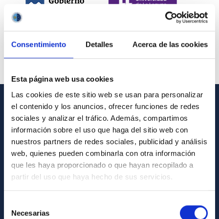
Consentimiento
Detalles
Acerca de las cookies
Esta página web usa cookies
Las cookies de este sitio web se usan para personalizar
el contenido y los anuncios, ofrecer funciones de redes
INFORMACIÓN GENERAL
sociales y analizar el tráfico. Además, compartimos
información sobre el uso que haga del sitio web con
Contacto
nuestros partners de redes sociales, publicidad y análisis
Cómo llegar al IAC
web, quienes pueden combinarla con otra información
que les haya proporcionado o que hayan recopilado a
Directorio de personal
partir del uso que haya hecho de sus servicios.
Biblioteca
Registro general
Selección
Necesarias
de