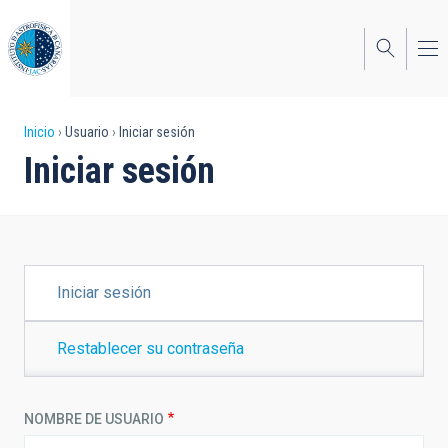
Pasar
al
contenido
principal
Sobrescribir
Inicio
Usuario
Iniciar sesión
Iniciar sesión
enlaces
de
ayuda
a
SOLAPAS
Iniciar sesión
PRINCIPALES
la
navegación
Restablecer su contraseña
NOMBRE DE USUARIO