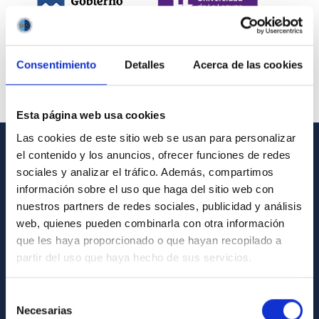
Consentimiento
Detalles
Acerca de las cookies
Esta página web usa cookies
Las cookies de este sitio web se usan para personalizar
el contenido y los anuncios, ofrecer funciones de redes
INFORMACIÓN GENERAL
sociales y analizar el tráfico. Además, compartimos
información sobre el uso que haga del sitio web con
Contacto
nuestros partners de redes sociales, publicidad y análisis
Cómo llegar al IAC
web, quienes pueden combinarla con otra información
que les haya proporcionado o que hayan recopilado a
Directorio de personal
partir del uso que haya hecho de sus servicios.
Biblioteca
Registro general
Selección
Necesarias
de