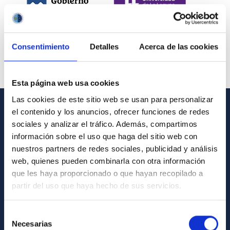
Consentimiento
Detalles
Acerca de las cookies
Esta página web usa cookies
Las cookies de este sitio web se usan para personalizar
el contenido y los anuncios, ofrecer funciones de redes
INFORMACIÓN GENERAL
sociales y analizar el tráfico. Además, compartimos
información sobre el uso que haga del sitio web con
Contacto
nuestros partners de redes sociales, publicidad y análisis
Cómo llegar al IAC
web, quienes pueden combinarla con otra información
que les haya proporcionado o que hayan recopilado a
Directorio de personal
partir del uso que haya hecho de sus servicios.
Biblioteca
Registro general
Selección
Necesarias
de