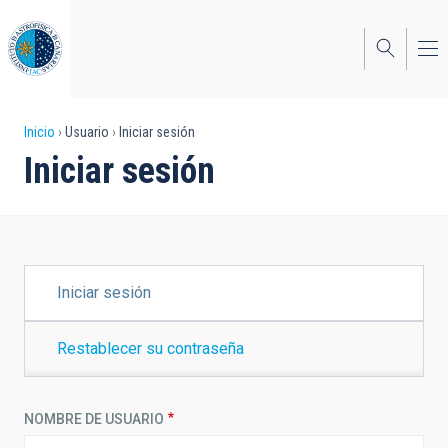
Pasar
al
contenido
principal
Sobrescribir
Inicio
Usuario
Iniciar sesión
Iniciar sesión
enlaces
de
ayuda
a
SOLAPAS
Iniciar sesión
PRINCIPALES
la
navegación
Restablecer su contraseña
NOMBRE DE USUARIO