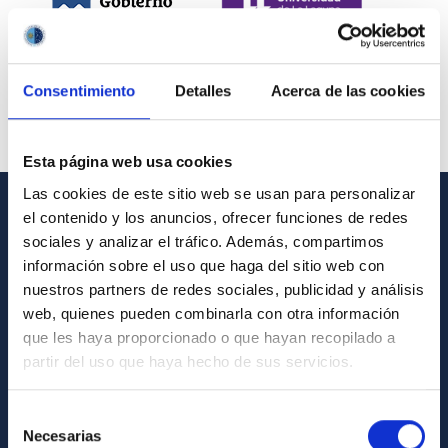
Consentimiento
Detalles
Acerca de las cookies
Esta página web usa cookies
Las cookies de este sitio web se usan para personalizar
el contenido y los anuncios, ofrecer funciones de redes
INFORMACIÓN GENERAL
sociales y analizar el tráfico. Además, compartimos
información sobre el uso que haga del sitio web con
Contacto
nuestros partners de redes sociales, publicidad y análisis
Cómo llegar al IAC
web, quienes pueden combinarla con otra información
que les haya proporcionado o que hayan recopilado a
Directorio de personal
partir del uso que haya hecho de sus servicios.
Biblioteca
Registro general
Selección
Necesarias
de