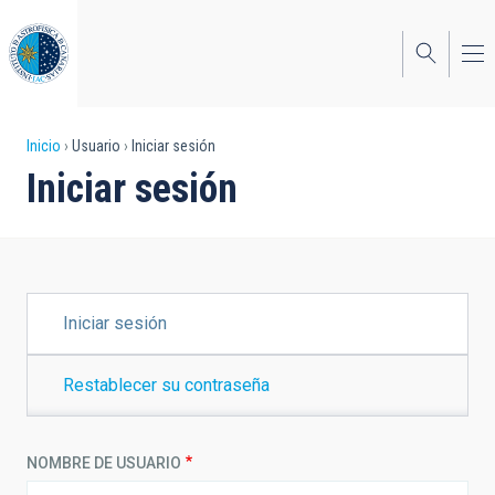
Pasar
al
contenido
principal
Sobrescribir
Inicio
Usuario
Iniciar sesión
Iniciar sesión
enlaces
de
ayuda
a
SOLAPAS
Iniciar sesión
PRINCIPALES
la
navegación
Restablecer su contraseña
NOMBRE DE USUARIO